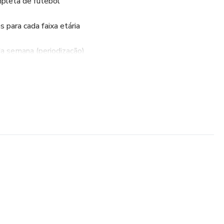
pleta de futebol
 para cada faixa etária
da semana (periodização)
nos e atrair alunos
futebol, mesmo sem ter um campo próprio
radores físicos, professores de educação física ou qualquer
o futebol.