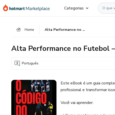
Ir
Ir
Ir
Categorias
para
para
para
o
o
o
conteúdo
pagamento
rodapé
Home
Alta Performance no Futebol – Guia Prático para Treinadores
principal
Alta Performance no Futebol –
Português
Este eBook é um guia complet
profissional e transformar is
Você vai aprender: