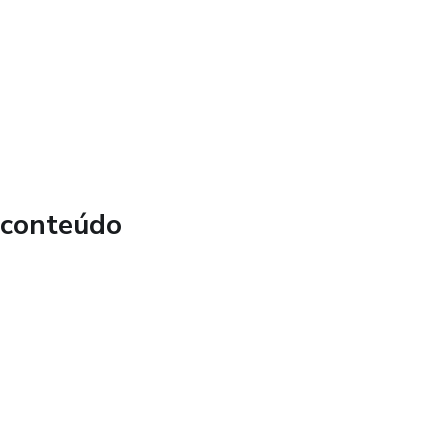
ivo
 área
 conteúdo