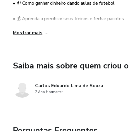
• 💸 Como ganhar dinheiro dando aulas de futebol
• 💰 Aprenda a precificar seus treinos e fechar pacotes
Mostrar mais
• 🚀 Dicas para escalar seu negócio com marketing esport
• 👨‍🏫 Ideal para treinadores, professores ou iniciantes na
Saiba mais sobre quem criou o
• 📲 Material 100% digital, você acessa de onde quiser
Carlos Eduardo Lima de Souza
2 Ano Hotmarter
Perguntas Frequentes