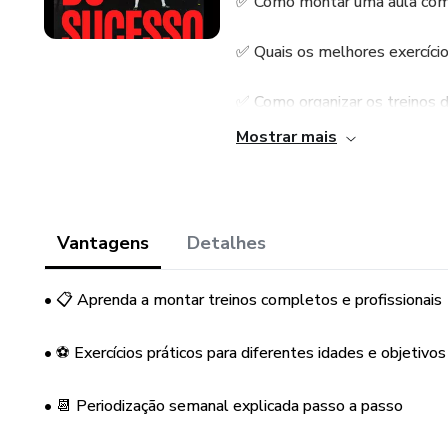
✅ Como montar uma aula com
✅ Quais os melhores exercícios
✅ Como organizar os treinos 
Mostrar mais
✅ Como cobrar pelos seus trei
✅ Como viver dando aula de 
Vantagens
Detalhes
Ideal para: treinadores, prepa
pessoa que queira lucrar com 
• 📋 Aprenda a montar treinos completos e profissionais
• ⚽ Exercícios práticos para diferentes idades e objetivos
• 📆 Periodização semanal explicada passo a passo