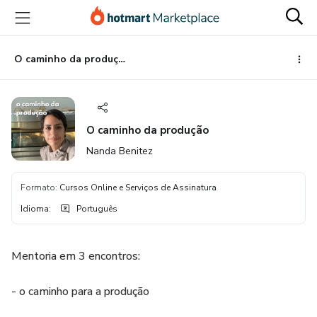
Ir
Ir
Ir
para
para
para
o
o
o
conteúdo
pagamento
rodapé
O caminho da produção
principal
O caminho da produção
Nanda Benitez
Formato
:
Cursos Online e Serviços de Assinatura
Idioma
:
Português
Mentoria em 3 encontros:
- o caminho para a produção