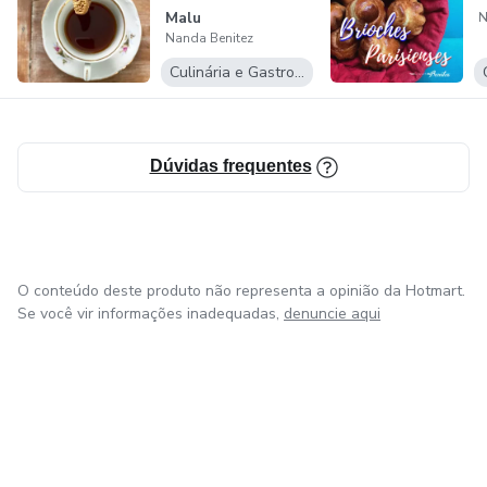
Malu
N
saúde e qualidade à sua família, seus amigos, e até vender
Nanda Benitez
pães e bolos realmente saudáveis e gostosos.
Culinária e Gastronomia
Dúvidas frequentes
O conteúdo deste produto não representa a opinião da Hotmart.
Se você vir informações inadequadas,
denuncie aqui