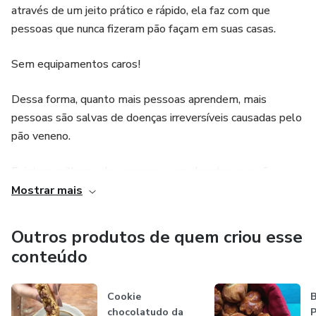
através de um jeito prático e rápido, ela faz com que
pessoas que nunca fizeram pão façam em suas casas.
Sem equipamentos caros!
Dessa forma, quanto mais pessoas aprendem, mais
pessoas são salvas de doenças irreversíveis causadas pelo
pão veneno.
Existem milhares de pessoas agora doentes que não
sabem que um dos possíveis causadores pode ser um pão
Mostrar mais
de qualidade duvidosa.
Outros produtos de quem criou esse
Esse pão, eu chamo de pão veneno, e ele pode roubar sua
conteúdo
saúde para sempre como fez comigo. Hoje eu tenho 2
doenças autoimunes de origem alimentar.
Cookie
B
chocolatudo da
P
Através das minhas aulas quero que você tenha e ofereça