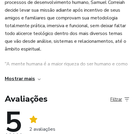
processos de desenvolvimento humano, Samuel Correiah
decide levar sua missão adiante após incentivo de seus
amigos e familiares que comprovam sua metodologia
totalmente prática, imersiva e funcional, sem deixar faltar
todo alicerce teológico dentro dos mais diversos temas
que vão desde análise, sistemas e relacionamentos, até o
âmbito espiritual.
“A mente humana é a maior riqueza do ser humano e como
tal, deve ser utilizada para fins de evolução, superação e
Mostrar mais
expansão fraterna.” – Samuel Correiah
Formação:
Avaliações
Filtrar
5
Pedagogo
Sacerdote de Umbanda
2 avaliações