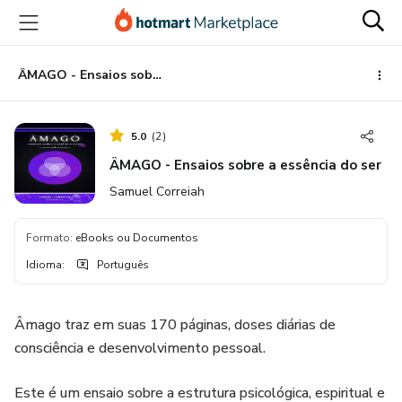
Ir
Ir
Ir
para
para
para
o
o
o
conteúdo
pagamento
rodapé
ÂMAGO - Ensaios sobre a essência do ser
principal
5.0
(
2
)
ÂMAGO - Ensaios sobre a essência do ser
Samuel Correiah
Formato
:
eBooks ou Documentos
Idioma
:
Português
Âmago traz em suas 170 páginas, doses diárias de
consciência e desenvolvimento pessoal.
Este é um ensaio sobre a estrutura psicológica, espiritual e