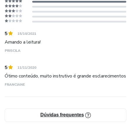
Master PNL
Master Reiki
5
Estudante Rosa Cruz, Praticante de Magia Tradicional e
15/10/2021
Magia
Amando a leitura!
PRISCILA
5
11/11/2020
Ótimo conteúdo, muito instrutivo é grande esclarecimentos
FRANCIANE
Dúvidas frequentes