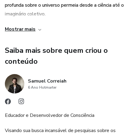
profunda sobre o universo permeia desde a ciência até o
imaginário coletivo.
Mostrar mais
Não é apenas o desconhecido que aguça a nossa
curiosidade, mas, as dúvidas e questões que ainda não
foram respondidas.
Saiba mais sobre quem criou o
conteúdo
Âmago traz em suas 170 páginas, doses diárias de
consciência e desenvolvimento pessoal.
Samuel Correiah
6 Ano Hotmarter
Educador e Desenvolvedor de Consciência
Visando sua busca incansável de pesquisas sobre os