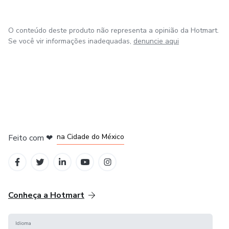
O conteúdo deste produto não representa a opinião da Hotmart.
Se você vir informações inadequadas,
denuncie aqui
em Bogotá
em Amsterdam
em Madrid
na Cidade do México
Feito com
❤
em Belo Horizonte
Conheça a Hotmart
Idioma