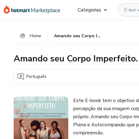
Ir
Ir
Ir
Categorias
para
para
para
o
o
o
conteúdo
pagamento
rodapé
Home
Amando seu Corpo Imperfeito.
principal
Amando seu Corpo Imperfeito.
Português
Este E-book tem o objetivo de
percepção da sua imagem corp
próprio. Amando seu Corpo Im
Plena e Autocompaixão que pos
compreensão.