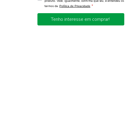
produto. Você, igualmente, confirma que leu, e entendeu os
*
termos da
Política de Privacidade
Tenho interesse em comprar!