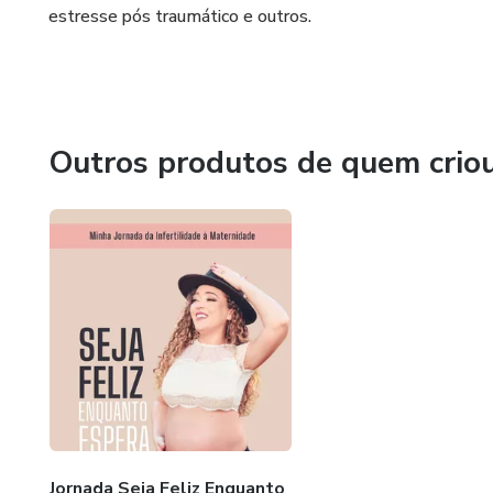
estresse pós traumático e outros.
Aprenda sobre nutrição
6. Viva o hoje, não amanhã.
Outros produtos de quem crio
Jornada Seja Feliz Enquanto