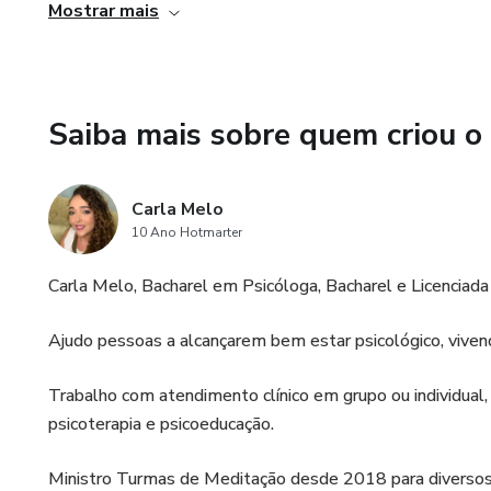
Mostrar mais
3. Imagem corporal na infância e na adolescência
4. Gênero e imagem corporal
Saiba mais sobre quem criou o
5. Passos para superar uma imagem corporal negativa
Reconheça que a imagem corporal é dinâmica
Carla Melo
10 Ano Hotmarter
Pratique Autocompaixão
Carla Melo, Bacharel em Psicóloga, Bacharel e Licenciad
Terapia de Aceitação e Compromisso
Ajudo pessoas a alcançarem bem estar psicológico, viven
Aprenda mais sobre mídias digitais
Trabalho com atendimento clínico em grupo ou individual
Selecione o conteúdo digital que você consome
psicoterapia e psicoeducação.
Ministro Turmas de Meditação desde 2018 para diversos
Abrace o movimento saudável