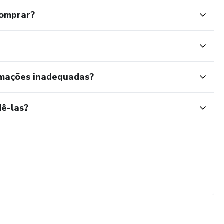
comprar?
rmações inadequadas?
ê-las?