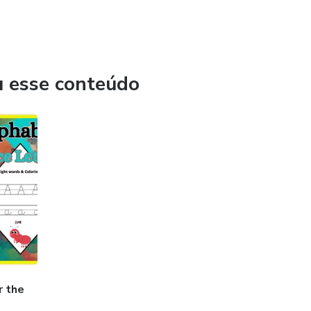
u esse conteúdo
r the