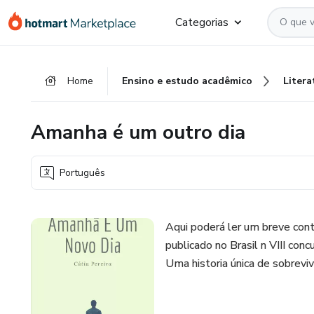
Ir
Ir
Ir
Categorias
para
para
para
o
o
o
conteúdo
pagamento
rodapé
Home
Ensino e estudo acadêmico
Litera
principal
Amanha é um outro dia
Português
Aqui poderá ler um breve conto
publicado no Brasil n VIII co
Uma historia única de sobreviv