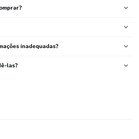
comprar?
rmações inadequadas?
ê-las?