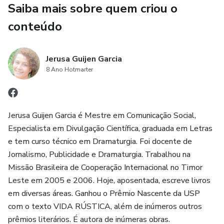
Saiba mais sobre quem criou o
a ilha dos apelidos, onde quase ninguém é chamado pelo
nome de batismo, além de inúmeros outros flagrantes de
conteúdo
um cotidiano que beira as raias do surrealismo.
Jerusa Guijen Garcia
A partir de descrições minimalistas, mergulha na essência
8 Ano Hotmarter
das coisas, a fim de que o leitor se sinta viajando a seu
lado, percebendo flagrantes de um universo natural e
mágico, que seu olhar perscrutador vai aos poucos
desvelando.
Jerusa Guijen Garcia é Mestre em Comunicação Social,
Especialista em Divulgação Científica, graduada em Letras
e tem curso técnico em Dramaturgia. Foi docente de
Jornalismo, Publicidade e Dramaturgia. Trabalhou na
Missão Brasileira de Cooperação Internacional no Timor
Leste em 2005 e 2006. Hoje, aposentada, escreve livros
em diversas áreas. Ganhou o Prêmio Nascente da USP
com o texto VIDA RÚSTICA, além de inúmeros outros
prêmios literários. É autora de inúmeras obras.