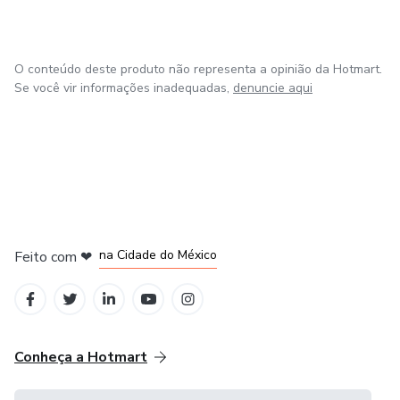
O conteúdo deste produto não representa a opinião da Hotmart.
Se você vir informações inadequadas,
denuncie aqui
em Bogotá
em Amsterdam
em Madrid
na Cidade do México
Feito com
❤
em Belo Horizonte
Conheça a Hotmart