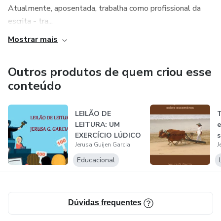
Atualmente, aposentada, trabalha como profissional da
escrita - tra...
Mostrar mais
Outros produtos de quem criou esse
conteúdo
LEILÃO DE
T
LEITURA: UM
EXERCÍCIO LÚDICO
s
Jerusa Guijen Garcia
J
INSTRUMENTALIZA
DOR...
Educacional
Dúvidas frequentes