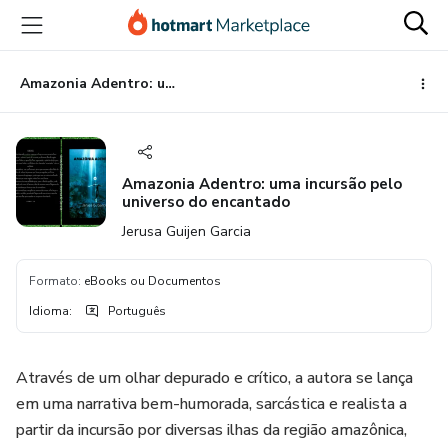
Ir
Ir
Ir
para
para
para
o
o
o
conteúdo
pagamento
rodapé
Amazonia Adentro: uma incursão pelo universo do encantado
principal
Amazonia Adentro: uma incursão pelo
universo do encantado
Jerusa Guijen Garcia
Formato
:
eBooks ou Documentos
Idioma
:
Português
Através de um olhar depurado e crítico, a autora se lança
em uma narrativa bem-humorada, sarcástica e realista a
partir da incursão por diversas ilhas da região amazônica,