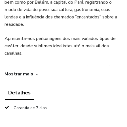
bem como por Belém, a capital do Pará, registrando o
modo de vida do povo, sua cultura, gastronomia, suas
lendas e a influência dos chamados “encantados” sobre a
realidade.
Apresenta-nos personagens dos mais variados tipos de
caráter, desde sublimes idealistas até o mais vil dos
canalhas.
Há entrevistas com pescadores, com profissionais sérios
Mostrar mais
que mostram os dois lados do agronegócio, além de
relatos de pessoas que foram perseguidas por Óvnis.
Detalhes
Traz à tona o mafioso esquema de agiotagem, prática que
vem se institucionalizando cada dia mais por essas regiões
Garantia de 7 dias
onde a lei é mais frouxa.
Enfoca aspectos pitorescos de uma realidade típica, como