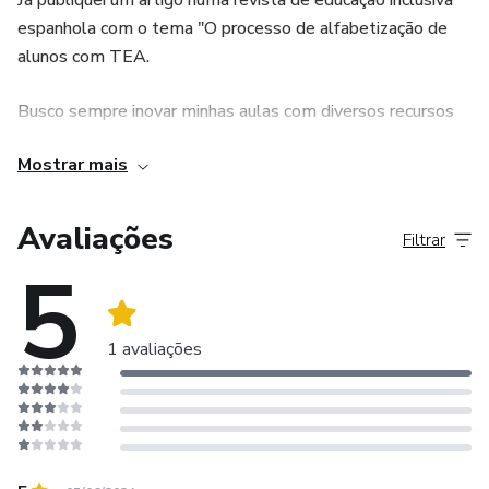
Já publiquei um artigo numa revista de educação inclusiva
espanhola com o tema "O processo de alfabetização de
alunos com TEA.
Busco sempre inovar minhas aulas com diversos recursos
tecnológico e produzindo material para o meu dia a dia. E
Mostrar mais
venho tentando compartilhar um pouco do meu trabalho
com vocês.
Avaliações
Filtrar
5
1 avaliações