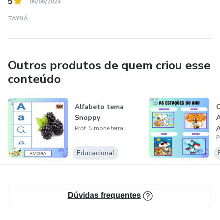
5
05/06/2024
TAYNÁ
Outros produtos de quem criou esse
conteúdo
Alfabeto tema
C
Snoppy
A
Prof. Simone terra
P
Educacional
Dúvidas frequentes