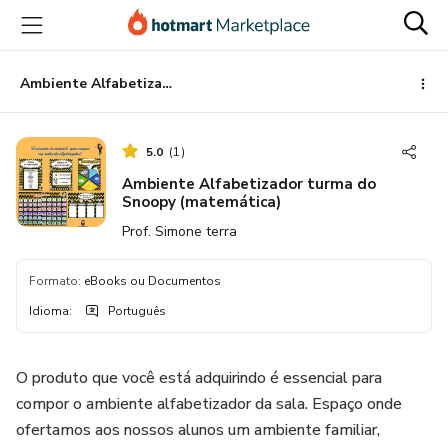
Ir
Ir
Ir
para
para
para
o
o
o
conteúdo
pagamento
rodapé
Ambiente Alfabetizador turma do Snoopy (matemática)
principal
5.0
(
1
)
Ambiente Alfabetizador turma do
Snoopy (matemática)
Prof. Simone terra
Formato
:
eBooks ou Documentos
Idioma
:
Português
O produto que você está adquirindo é essencial para
compor o ambiente alfabetizador da sala. Espaço onde
ofertamos aos nossos alunos um ambiente familiar,