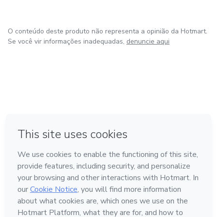
O conteúdo deste produto não representa a opinião da Hotmart.
Se você vir informações inadequadas,
denuncie aqui
em Amsterdam
em Madrid
em Bogotá
Feito com
❤
em Belo Horizonte
na Cidade do México
Conheça a Hotmart
Idioma