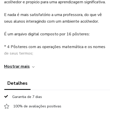
acolhedor e propicio para uma aprendizagem significativa.
E nada é mais satisfatório a uma professora, do que vê
seus alunos interagindo com um ambiente acolhedor.
É um arquivo digital composto por 16 pôsteres:
* 4 Pôsteres com as operações matemática e os nomes
de seus termos;
* 4 Pôsteres com as ideias das operações matemáticas;
Mostrar mais
* 4 partes que montar 1 Pôster com os numerais de 1 a
Detalhes
100 na sequência e 100 a 1000 não sequenciado, todos
com a escrita numérica abaixo;
Garantia de 7 dias
* 1 Pôster com o quadro de valor de lugar;
100% de avaliações positivas