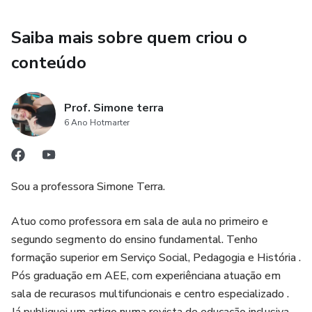
* 1 Pôster com as Estações do ano;
Saiba mais sobre quem criou o
* 1 Pôster com as opções de como está o tempo;
conteúdo
* 1 Pôster com a pesquisa da semana;
Prof. Simone terra
6 Ano Hotmarter
Sou a professora Simone Terra.
Atuo como professora em sala de aula no primeiro e
segundo segmento do ensino fundamental. Tenho
formação superior em Serviço Social, Pedagogia e História .
Pós graduação em AEE, com experiênciana atuação em
sala de recurasos multifuncionais e centro especializado .