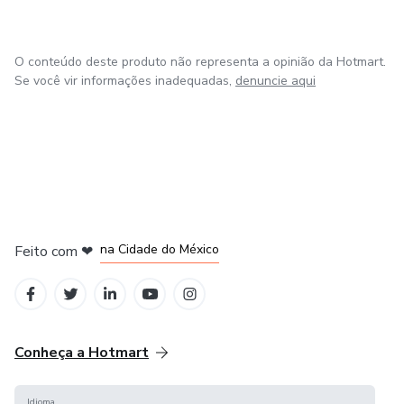
O conteúdo deste produto não representa a opinião da Hotmart.
Se você vir informações inadequadas,
denuncie aqui
em Bogotá
em Amsterdam
em Madrid
na Cidade do México
Feito com
❤
em Belo Horizonte
Conheça a Hotmart
Idioma