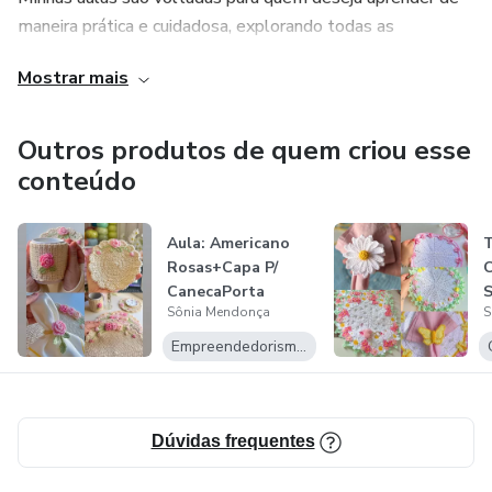
maneira prática e cuidadosa, explorando todas as
possibilidades que o crochê oferece.
Mostrar mais
Outros produtos de quem criou esse
conteúdo
Aula: Americano
Rosas+Capa P/
CanecaPorta
Sônia Mendonça
S
Guardanapos+Port
a...
Empreendedorismo Digital
Dúvidas frequentes