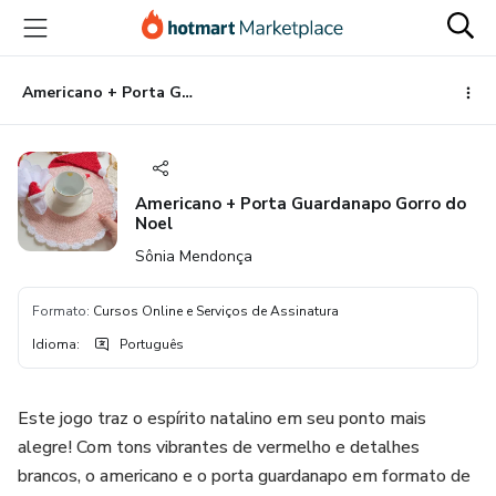
Ir
Ir
Ir
para
para
para
o
o
o
conteúdo
pagamento
rodapé
Americano + Porta Guardanapo Gorro do Noel
principal
Americano + Porta Guardanapo Gorro do
Noel
Sônia Mendonça
Formato
:
Cursos Online e Serviços de Assinatura
Idioma
:
Português
Este jogo traz o espírito natalino em seu ponto mais
alegre! Com tons vibrantes de vermelho e detalhes
brancos, o americano e o porta guardanapo em formato de