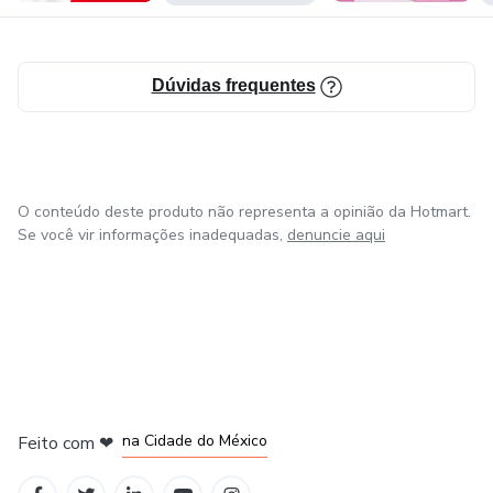
Dúvidas frequentes
O conteúdo deste produto não representa a opinião da Hotmart.
Se você vir informações inadequadas,
denuncie aqui
em Bogotá
em Amsterdam
em Madrid
na Cidade do México
Feito com
❤
em Belo Horizonte