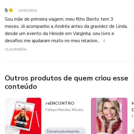
5
14/05/2022
Sou mãe de primeira viagem, meu filho Bento tem 3
meses. Já acompanho a Andréa antes da gravidez de Linda,
desde um evento da Hinode em Varginha, seu livro e
desafios me ajudaram muito no meu relacion...
CLAUDINÉIA
Outros produtos de quem criou esse
conteúdo
reENCONTRO
M
D
Fellipe Mendes Morais
F
Desenvolvimento Pessoal