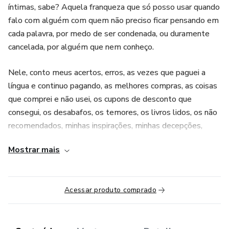
íntimas, sabe? Aquela franqueza que só posso usar quando
falo com alguém com quem não preciso ficar pensando em
cada palavra, por medo de ser condenada, ou duramente
cancelada, por alguém que nem conheço.
Nele, conto meus acertos, erros, as vezes que paguei a
língua e continuo pagando, as melhores compras, as coisas
que comprei e não usei, os cupons de desconto que
consegui, os desabafos, os temores, os livros lidos, os não
recomendados, minhas inspirações, minhas decepções,
meus aprendizados, o que preciso aprender, a culpa, o sono,
Mostrar mais
as receitas, nossa rotina, as brincadeiras, o diário de
gestação, enfim, tudo aquilo que só falo com as minhas
amigas íntimas sobre a MINHA maternidade, agora
Acessar produto comprado
compartilhado com quem tem o desejo de “andar mais
próximo”.