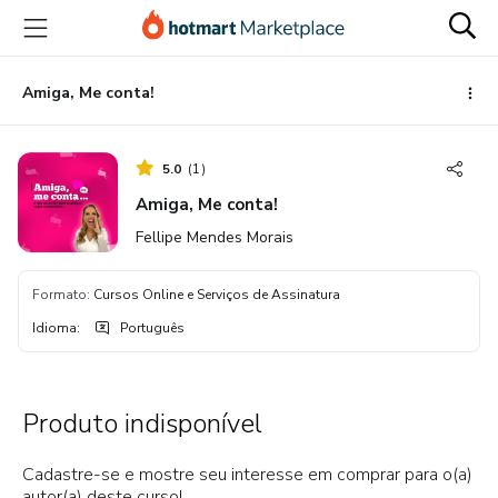
Ir
Ir
Ir
para
para
para
o
o
o
conteúdo
pagamento
rodapé
Amiga, Me conta!
principal
5.0
(
1
)
Amiga, Me conta!
Fellipe Mendes Morais
Formato
:
Cursos Online e Serviços de Assinatura
Idioma
:
Português
Produto indisponível
Cadastre-se e mostre seu interesse em comprar para o(a)
autor(a) deste curso!