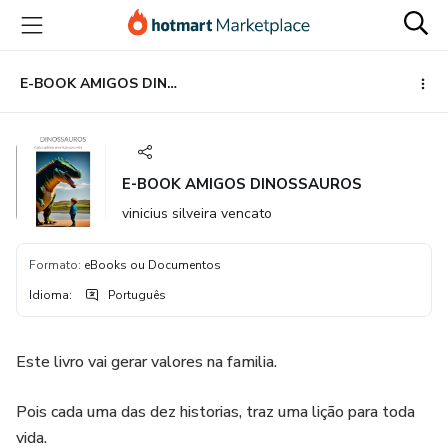
Ir
Ir
Ir
para
para
para
o
o
o
conteúdo
pagamento
rodapé
E-BOOK AMIGOS DINOSSAUROS
principal
E-BOOK AMIGOS DINOSSAUROS
vinicius silveira vencato
Formato
:
eBooks ou Documentos
Idioma
:
Português
Este livro vai gerar valores na familia.
Pois cada uma das dez historias, traz uma lição para toda
vida.