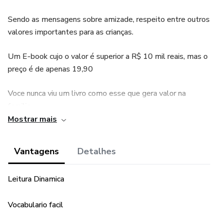
Sendo as mensagens sobre amizade, respeito entre outros
valores importantes para as crianças.
Um E-book cujo o valor é superior a R$ 10 mil reais, mas o
preço é de apenas 19,90
Voce nunca viu um livro como esse que gera valor na
familia.
Mostrar mais
A leitura dos pais de um capitulo por noite é muito forte
no seio familiar.
Vantagens
Detalhes
Leitura Dinamica
Vocabulario facil