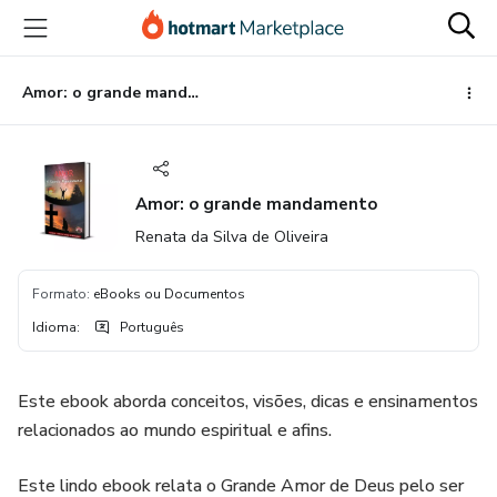
Ir
Ir
Ir
para
para
para
o
o
o
conteúdo
pagamento
rodapé
Amor: o grande mandamento
principal
Amor: o grande mandamento
Renata da Silva de Oliveira
Formato
:
eBooks ou Documentos
Idioma
:
Português
Este ebook aborda conceitos, visões, dicas e ensinamentos
relacionados ao mundo espiritual e afins.
Este lindo ebook relata o Grande Amor de Deus pelo ser