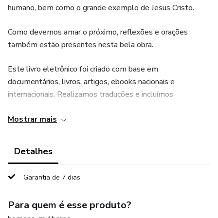
humano, bem como o grande exemplo de Jesus Cristo.
Como devemos amar o próximo, reflexões e orações
também estão presentes nesta bela obra.
Este livro eletrônico foi criado com base em
documentários, livros, artigos, ebooks nacionais e
internacionais. Realizamos traduções e incluímos
conteúdos adicionais visando agregar valor teórico e/ou
Mostrar mais
científico ao volume.
Nossa intenção é disponibilizar para o leitor brasileiro
Detalhes
conteúdos únicos de qualidade com uma visão estrangeira.
Garantia de 7 dias
Esta obra possui 45 páginas, 5.448 palavras. (Este ebook
pode sofrer atualizações sem aviso).
Para quem é esse produto?