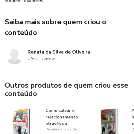
Caso você adquira este material e posteriormente o
homens, mulheres
mesmo sofra atualizações, você poderá baixar a última
versão sem pagar nada a mais por isso. Sempre será
Saiba mais sobre quem criou o
disponibilizado nos canais de compra a última versão
lançada.
conteúdo
A data de lançamento desta obra foi antecipada, onde no
Renata da Silva de Oliveira
momento consta disponível para comercialização.
3 Ano Hotmarter
Outros produtos de quem criou esse
conteúdo
Como salvar o
relacionamento
i
através da
c
Renata da Silva de Oliveira
intimidade
f