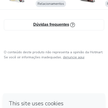
d
Relacionamentos
Dúvidas frequentes
O conteúdo deste produto não representa a opinião da Hotmart.
Se você vir informações inadequadas,
denuncie aqui
em Amsterdam
em Madrid
em Bogotá
Feito com
❤