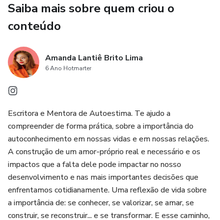
Saiba mais sobre quem criou o
construirá uma fundação sólida para a autoaceitação e
conteúdo
confiança pessoal. Este combo de atividades é a sua trilha
para uma jornada pessoal de autodescoberta,
empoderamento e transformação positiva.
Amanda Lantiê Brito Lima
6 Ano Hotmarter
Não espere mais para investir em si mesma. Liberte-se
das amarras da autocrítica e embarque nesta jornada de
cinco semanas que promete revitalizar o seu
relacionamento mais importante: o que você tem consigo
Escritora e Mentora de Autoestima. Te ajudo a
mesma. Descubra o poder do amor-próprio na prática e
compreender de forma prática, sobre a importância do
inicie uma transformação duradoura em sua vida.
autoconhecimento em nossas vidas e em nossas relações.
A construção de um amor-próprio real e necessário e os
impactos que a falta dele pode impactar no nosso
desenvolvimento e nas mais importantes decisões que
enfrentamos cotidianamente. Uma reflexão de vida sobre
a importância de: se conhecer, se valorizar, se amar, se
construir, se reconstruir... e se transformar. E esse caminho,