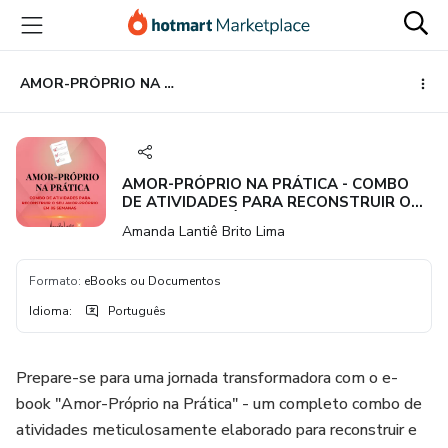
Ir
Ir
Ir
para
para
para
o
o
o
conteúdo
pagamento
rodapé
AMOR-PRÓPRIO NA PRÁTICA - COMBO DE ATIVIDADES PARA RECONSTRUIR O SEU AMOR-PRÓPRIO EM 05 SEMANAS
principal
AMOR-PRÓPRIO NA PRÁTICA - COMBO
DE ATIVIDADES PARA RECONSTRUIR O
SEU AMOR-PRÓPRIO EM 05 SEMANAS
Amanda Lantiê Brito Lima
Formato
:
eBooks ou Documentos
Idioma
:
Português
Prepare-se para uma jornada transformadora com o e-
book "Amor-Próprio na Prática" - um completo combo de
atividades meticulosamente elaborado para reconstruir e