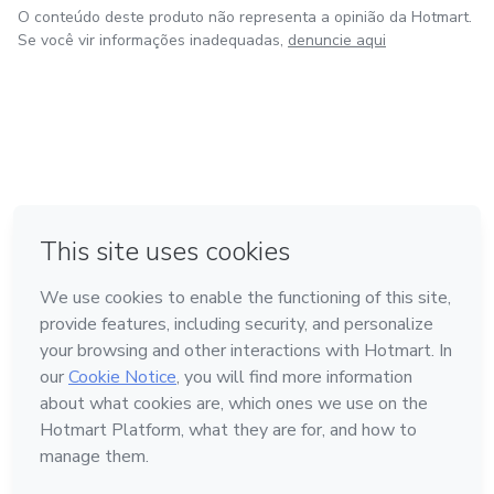
O conteúdo deste produto não representa a opinião da Hotmart.
Se você vir informações inadequadas,
denuncie aqui
em Amsterdam
em Madrid
em Bogotá
Feito com
❤
em Belo Horizonte
na Cidade do México
Conheça a Hotmart
Idioma
Português