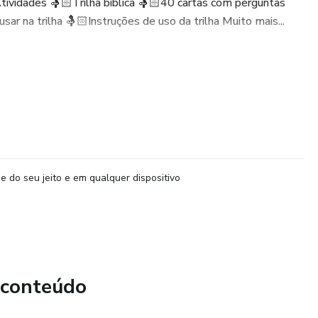
vidades 🤱🏻Trilha bíblica 🤱🏻40 cartas com perguntas
sar na trilha 🤱🏻Instruções de uso da trilha Muito mais...
e do seu jeito e em qualquer dispositivo
 conteúdo