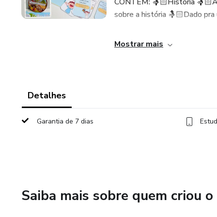
CONTÉM: 🤱🏻História 🤱🏻Ati
sobre a história 🤱🏻Dado pra u
Mostrar mais
Detalhes
Garantia de 7 dias
Estud
Saiba mais sobre quem criou o