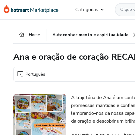
Ir
Ir
Ir
Categorias
para
para
para
o
o
o
conteúdo
pagamento
rodapé
Home
Autoconhecimento e espiritualidade
principal
Ana e oração de coração RE
Português
A trajetória de Ana é um cont
promessas mantidas e confianç
lembrando-nos da nossa capac
da oração e descobrir um bril