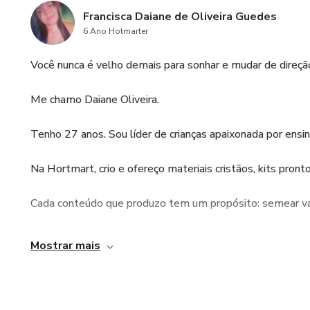
Francisca Daiane de Oliveira Guedes
6 Ano Hotmarter
Você nunca é velho demais para sonhar e mudar de direçã
Me chamo Daiane Oliveira.
Tenho 27 anos. Sou líder de crianças apaixonada por ensina
Na Hortmart, crio e ofereço materiais cristãos, kits pronto
Cada conteúdo que produzo tem um propósito: semear val
Acredito que com alegria e dedicação podemos transforma
Mostrar mais
Vamos juntos levar fé, amor e conhecimento para a nova 