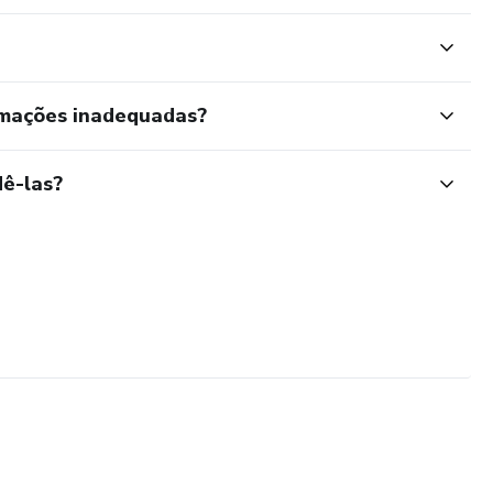
rmações inadequadas?
ê-las?