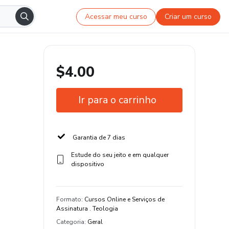
Acessar meu curso
Criar um curso
$4.00
Ir para o carrinho
Garantia de 7 dias
Estude do seu jeito e em qualquer
dispositivo
Formato
:
Cursos Online e Serviços de
Assinatura . Teologia
Categoria
:
Geral