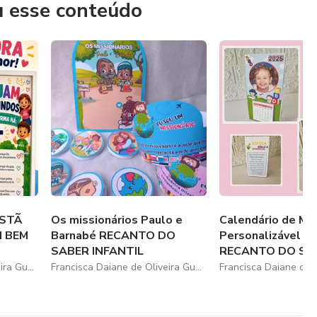
u esse conteúdo
ISTÃ
Os missionários Paulo e
Calendário de Me
M BEM
Barnabé RECANTO DO
Personalizável E
SABER INFANTIL
RECANTO DO SABE
Francisca Daiane de Oliveira Guedes
Francisca Daiane de Oliveira Guedes