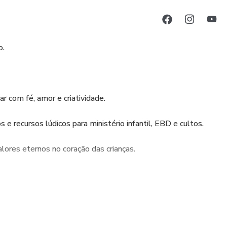
o.
r com fé, amor e criatividade.
s e recursos lúdicos para ministério infantil, EBD e cultos.
ores eternos no coração das crianças.
r o ensino cristão.
geração!