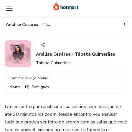
Ir
Ir
Ir
para
para
para
o
o
o
conteúdo
pagamento
rodapé
Análise Cesárea - Tábata Guimarães
principal
Análise Cesárea - Tábata Guimarães
Tábata Guimarães
Formato
:
Serviço online
Idioma
:
Português
Um encontro para analisar a sua cesárea com duração de
até 30 minutos via zoom. Nesse encontro vou analisar
tudo que precisa ser feito de acordo com as aulas que você
tem disponível, visando acelerar seu tratamento e