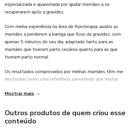
especializada e apaixonada por ajudar mamães a se
recuperarem após a gravidez.
Com minha experiência na área de fisioterapia, auxilio as
mamães a perderem a barriga que ficou da gravidez, com
apenas 5 minutos do seu dia, adaptado tanto para as
mamães que tiveram parto cesárea quanto para as que
tiveram parto normal.
Os resultados comprovados por minhas mamães têm me
destacado como uma referência, permitindo que muitas
mulheres recuperem sua autoestima e se sintam bem com
Mostrar mais
seus corpos novamente. Sinto-me feliz por poder ajudar as
mamães nessa jornada de cuidado e bem-estar pós
gravidez.
Outros produtos de quem criou esse
conteúdo