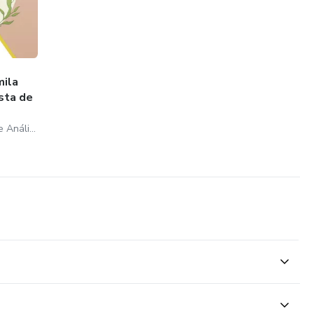
mila
sta de
CAMILA CASTRO, Coach e Análista Comportamental.