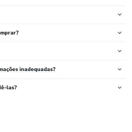
omprar?
rmações inadequadas?
ê-las?