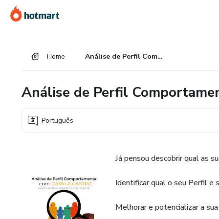
Ir
Ir
Ir
para
para
para
o
o
o
conteúdo
pagamento
rodapé
Home
Análise de Perfil Comportamental
principal
Análise de Perfil Comportame
Português
Já pensou descobrir qual as s
Identificar qual o seu Perfil e
Melhorar e potencializar a sua