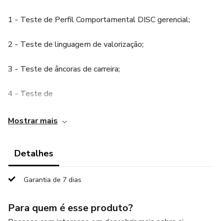
1 - Teste de Perfil Comportamental DISC gerencial;
2 - Teste de linguagem de valorização;
3 - Teste de âncoras de carreira;
4 - Teste de
5 - Sessão de devolutiva;
Mostrar mais
6 - Teste de balanço de motivadores (optativo);
Detalhes
7 - Mini-curso de perfis comportamentais:
Garantia de 7 dias
a) vídeo-aulas sobre cada Perfil Comportamental e suas
principais características.
Para quem é esse produto?