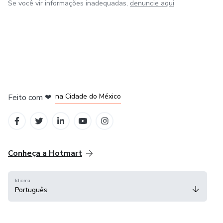
Se você vir informações inadequadas,
denuncie aqui
em Bogotá
em Amsterdam
em Madrid
na Cidade do México
Feito com
❤
em Belo Horizonte
Conheça a Hotmart
Idioma
Português