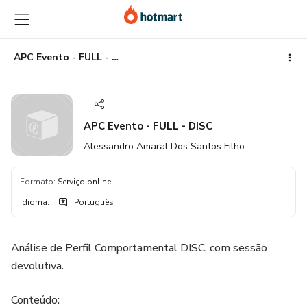
Ir
Ir
Ir
para
para
para
o
o
o
conteúdo
pagamento
rodapé
APC Evento - FULL - DISC
principal
APC Evento - FULL - DISC
Alessandro Amaral Dos Santos Filho
Formato
:
Serviço online
Idioma
:
Português
Análise de Perfil Comportamental DISC, com sessão
devolutiva.
Conteúdo: