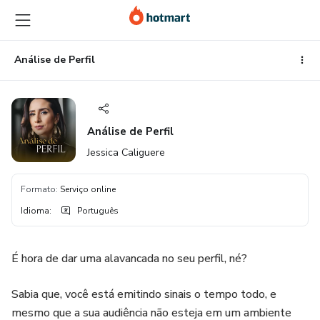
Ir
Ir
Ir
para
para
para
o
o
o
conteúdo
pagamento
rodapé
Análise de Perfil
principal
Análise de Perfil
Jessica Caliguere
Formato
:
Serviço online
Idioma
:
Português
É hora de dar uma alavancada no seu perfil, né?
Sabia que, você está emitindo sinais o tempo todo, e
mesmo que a sua audiência não esteja em um ambiente