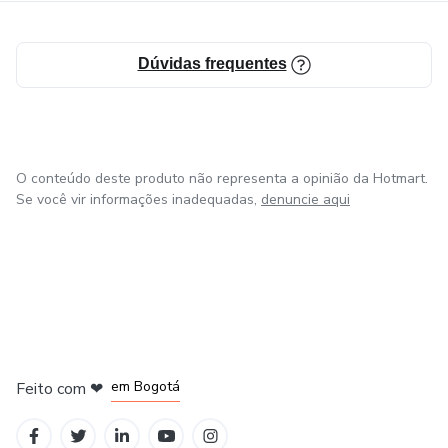
Dúvidas frequentes
O conteúdo deste produto não representa a opinião da Hotmart.
Se você vir informações inadequadas,
denuncie aqui
em Amsterdam
em Madrid
em Bogotá
Feito com
❤
em Belo Horizonte
na Cidade do México