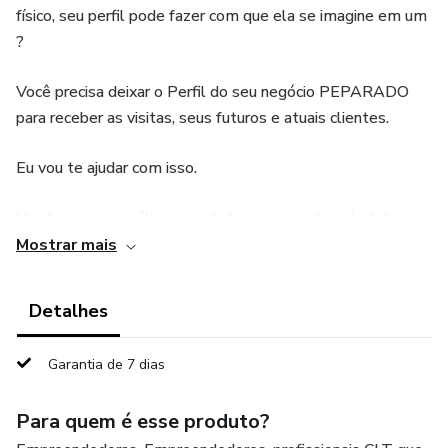
físico, seu perfil pode fazer com que ela se imagine em um
?
Você precisa deixar o Perfil do seu negócio PEPARADO
para receber as visitas, seus futuros e atuais clientes.
Eu vou te ajudar com isso.
Vou fazer uma análise completa, começando pela foto,
biografia, nickname, estratégias, tudo que está relacionado
Mostrar mais
ao seu Perfil e vou te entregar em um arquivo PDF.
Detalhes
Além de uma reunião de 01:30h via Teens, para tirar suas
dúvidas.
Garantia de 7 dias
Posso começar?
Para quem é esse produto?