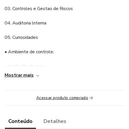
03. Controles e Gestao de Riscos
04. Auditoria lnterna
05. Curiosidades
• Ambiente de controle;
• Avaliação de risco;
Mostrar mais
• Atividade de controle;
• lnformação e comunicação;
Acessar produto comprado
• Atividades de monitoramento.
Conteúdo
Detalhes
Etc...