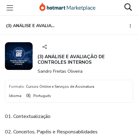
Ir
Ir
Ir
para
para
para
o
o
o
conteúdo
pagamento
rodapé
(3) ANÁLISE E AVALIAÇÃO DE CONTROLES INTERNOS
principal
(3) ANÁLISE E AVALIAÇÃO DE
CONTROLES INTERNOS
Sandro Freitas Oliveira
Formato
:
Cursos Online e Serviços de Assinatura
Idioma
:
Português
01. Contextualização
02. Conceitos, Papéis e Responsabilidades