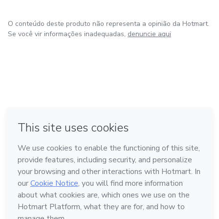
- Apresentação
O conteúdo deste produto não representa a opinião da Hotmart.
- O Brownie
Se você vir informações inadequadas,
denuncie aqui
- Mão na massa
- A Maravilhosa Receita
- Modo de preparo
em Amsterdam
em Madrid
em Bogotá
Feito com
❤
- Como untar e aquecer seu forno
em Belo Horizonte
na Cidade do México
- Como Fracionar
- Receita com Nescau
Conheça a Hotmart
- Dicas da Pati
Idioma
Português