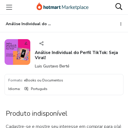
Ir
Ir
Ir
para
para
para
o
o
o
conteúdo
pagamento
rodapé
Análise Individual do Perfil TikTok: Seja Viral!
principal
Análise Individual do Perfil TikTok: Seja
Viral!
Luis Gustavo Berté
Formato
:
eBooks ou Documentos
Idioma
:
Português
Produto indisponível
Cadastre-se e mostre seu interesse em comprar para o(a)