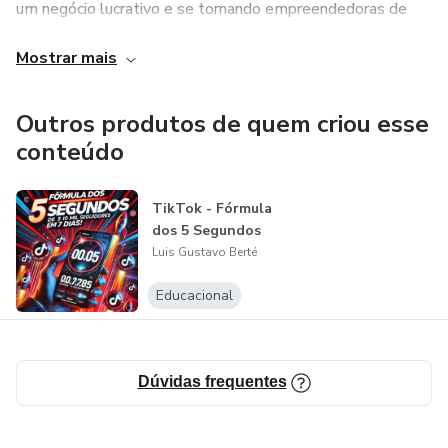
um negócio lucrativo e se tornando empreendedoras de
sucesso e ganhando dinheiro trabalhando em casa.
Mostrar mais
Desenvolvido para quem:
Outros produtos de quem criou esse
-> Donas de casa;
conteúdo
-> Confeiteiras iniciantes;
TikTok - Fórmula
dos 5 Segundos
-> Pessoas empreendedoras;
Luis Gustavo Berté
-> Pessoas que queiram uma renda extra;
Educacional
-> Pessoas que queiram aprender a fazer brownie e
recheio;
Dúvidas frequentes
CONTEÚDO DO E-BOOK com VÍDEOS e SLIDES: