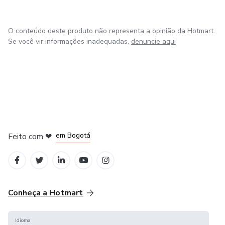
O conteúdo deste produto não representa a opinião da Hotmart.
Se você vir informações inadequadas,
denuncie aqui
em Amsterdam
em Madrid
em Bogotá
Feito com
❤
em Belo Horizonte
na Cidade do México
Conheça a Hotmart
Idioma