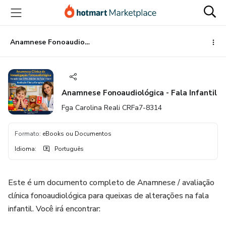
Ir
Ir
Ir
para
para
para
o
o
o
conteúdo
pagamento
rodapé
Anamnese Fonoaudiológica - Fala Infantil
principal
Anamnese Fonoaudiológica - Fala Infantil
Fga Carolina Reali CRFa7-8314
Formato
:
eBooks ou Documentos
Idioma
:
Português
Este é um documento completo de Anamnese / avaliação
clínica fonoaudiológica para queixas de alterações na fala
infantil. Você irá encontrar: