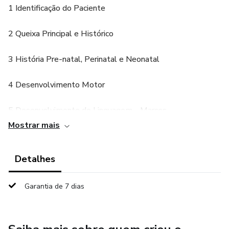
1 Identificação do Paciente
2 Queixa Principal e Histórico
3 História Pre-natal, Perinatal e Neonatal
4 Desenvolvimento Motor
5 Desenvolvimento de Linguagem - Marcos
Mostrar mais
6 Comunicação e Linguagem Atual
Detalhes
7 Inventário Fonológico / Fonético
8 Processos Fonológicos Observados
Garantia de 7 dias
9 Sistema Estomatognático e Motricidade Oral