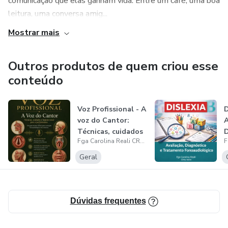
comunicação que elas ganham vida. Entre um café, uma boa
19 Hipóteses Diagnosticas
leitura, uma conversa amig...
Mostrar mais
20 Exames Complementares Sugeridos
21 Plano Terapêutico e Encaminhamentos
Outros produtos de quem criou esse
conteúdo
22 Assinaturas e Consentimento
Voz Profissional - A
D
voz do Cantor:
A
Técnicas, cuidados
D
Fga Carolina Reali CRFa7-8314
e hig...
Geral
Dúvidas frequentes