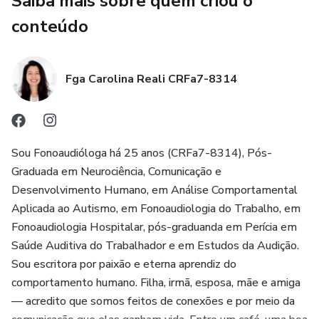
Saiba mais sobre quem criou o
10 Processamento Auditivo e Audição
conteúdo
11 Aspectos Cognitivos e Comportamentais
Fga Carolina Reali CRFa7-8314
12 Alimentação e Funções Orofaciais
13 Escolarização
Sou Fonoaudióloga há 25 anos (CRFa7-8314), Pós-
14 Histórico Medico
Graduada em Neurociência, Comunicação e
Desenvolvimento Humano, em Análise Comportamental
15 Histórico Familiar
Aplicada ao Autismo, em Fonoaudiologia do Trabalho, em
16 Terapias e Intervenções
Fonoaudiologia Hospitalar, pós-graduanda em Perícia em
Saúde Auditiva do Trabalhador e em Estudos da Audição.
17 Instrumentos e Protocolos Aplicados
Sou escritora por paixão e eterna aprendiz do
comportamento humano. Filha, irmã, esposa, mãe e amiga
18 Observações Clinicas Durante Avaliação
— acredito que somos feitos de conexões e por meio da