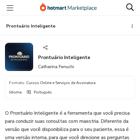
Ir
Ir
Ir
para
para
para
o
o
o
conteúdo
pagamento
rodapé
Prontuário Inteligente
principal
Prontuário Inteligente
Catharina Fenuchi
Formato
:
Cursos Online e Serviços de Assinatura
Idioma
:
Português
O Prontuário Inteligente é a ferramenta que você precisa
para conduzir suas consultas com maestria. Diferente da
versão que você disponibiliza para o seu paciente, essa é
uma versão interna, para que você direcione as perguntas