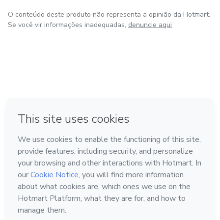
O conteúdo deste produto não representa a opinião da Hotmart.
Se você vir informações inadequadas,
denuncie aqui
em Bogotá
em Amsterdam
em Madrid
na Cidade do México
Feito com
❤
em Belo Horizonte
Conheça a Hotmart
Idioma
Português