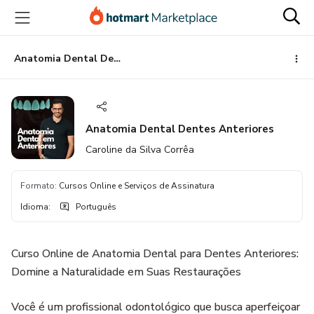
Ir
Ir
Ir
para
para
para
o
o
o
conteúdo
pagamento
rodapé
Anatomia Dental Dentes Anteriores
principal
Anatomia Dental Dentes Anteriores
Caroline da Silva Corrêa
Formato
:
Cursos Online e Serviços de Assinatura
Idioma
:
Português
Curso Online de Anatomia Dental para Dentes Anteriores:
Domine a Naturalidade em Suas Restaurações
Você é um profissional odontológico que busca aperfeiçoar