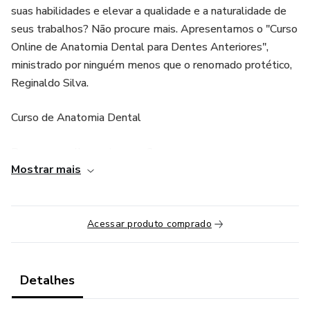
suas habilidades e elevar a qualidade e a naturalidade de
seus trabalhos? Não procure mais. Apresentamos o "Curso
Online de Anatomia Dental para Dentes Anteriores",
ministrado por ninguém menos que o renomado protético,
Reginaldo Silva.
Curso de Anatomia Dental
Por que escolher este curso?
Mostrar mais
Domine a Anatomia Dental: Este curso aprofundado e
abrangente permitirá que você explore todos os detalhes
anatômicos dos dentes anteriores, tanto superiores quanto
Acessar produto comprado
inferiores. Entenda cada sulco, cúspide e contorno para
alcançar restaurações que se destacam pela naturalidade.
Detalhes
Técnica do Enceramento Progressivo: Reginaldo Silva é