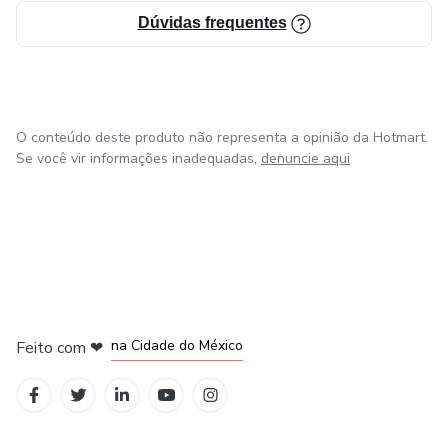
Dúvidas frequentes
O conteúdo deste produto não representa a opinião da Hotmart.
Se você vir informações inadequadas,
denuncie aqui
em Bogotá
em Amsterdam
em Madrid
na Cidade do México
Feito com
❤
em Belo Horizonte