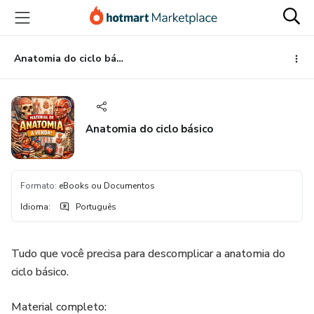
Ir
Ir
Ir
para
para
para
o
o
o
conteúdo
pagamento
rodapé
Anatomia do ciclo básico
principal
Anatomia do ciclo básico
Formato
:
eBooks ou Documentos
Idioma
:
Português
Tudo que você precisa para descomplicar a anatomia do
ciclo básico.
Material completo: