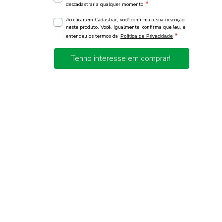
*
descadastrar a qualquer momento.
Ao clicar em Cadastrar, você confirma a sua inscrição
neste produto. Você, igualmente, confirma que leu, e
*
entendeu os termos da
Política de Privacidade
Tenho interesse em comprar!