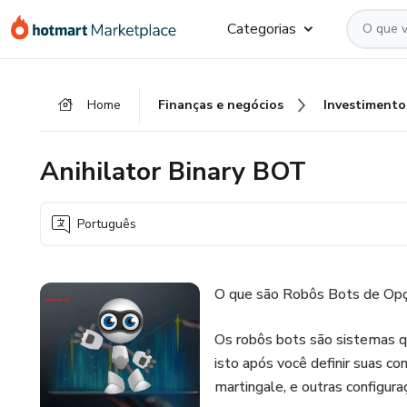
Ir
Ir
Ir
Categorias
para
para
para
o
o
o
conteúdo
pagamento
rodapé
Home
Finanças e negócios
Investimento
principal
Anihilator Binary BOT
Português
O que são Robôs Bots de Opç
Os robôs bots são sistemas q
isto após você definir suas con
martingale, e outras configura