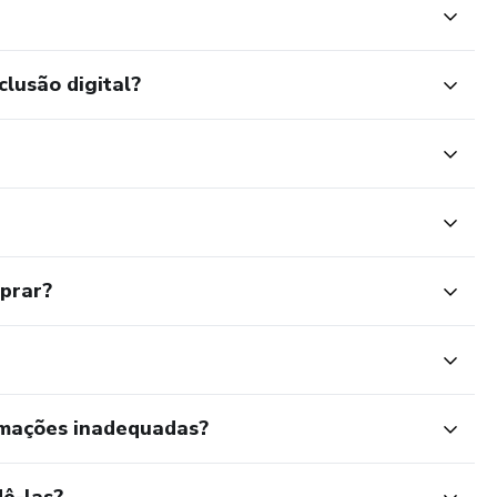
clusão digital?
mprar?
rmações inadequadas?