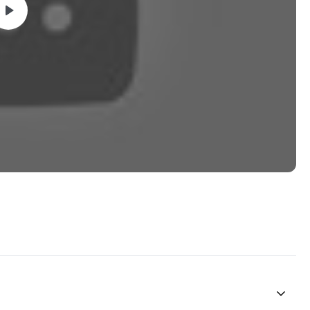
/watch?v=d94uNPWwONs