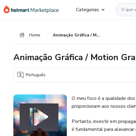
Ir
Ir
Ir
Categorias
para
para
para
o
o
o
conteúdo
pagamento
rodapé
Home
Animação Gráfica / Motion Graphics
principal
Animação Gráfica / Motion Gra
Português
O meu foco é a qualidade dos
proporcionam aos nossos clien
Portanto, investir em propaga
é fundamental para alavancar 