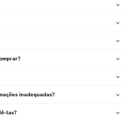
comprar?
rmações inadequadas?
ê-las?