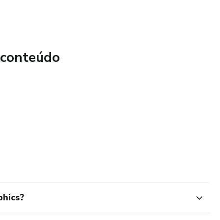
 conteúdo
phics?