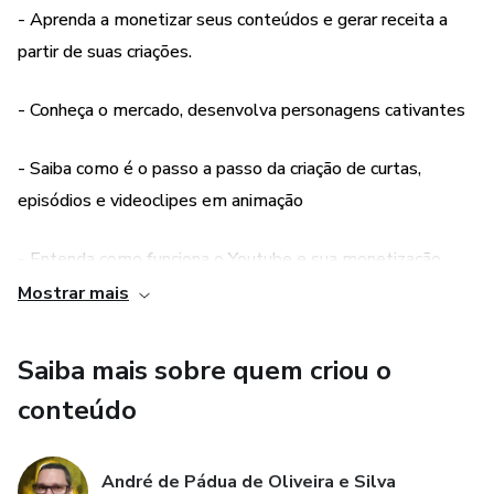
- Aprenda a monetizar seus conteúdos e gerar receita a
eficiente, monetização no YouTube e licenciamento de
partir de suas criações.
personagens.
Também aborda a viabilidade financeira dos projetos,
- Conheça o mercado, desenvolva personagens cativantes
levantando recursos necessários. Com experiência e
conhecimento dos autores, você estará preparado para
- Saiba como é o passo a passo da criação de curtas,
enfrentar desafios e trilhar o caminho do sucesso na
episódios e videoclipes em animação
animação infantil. Não perca a chance de se tornar um
mestre nesse universo mágico!
- Entenda como funciona o Youtube e sua monetização
Mostrar mais
- Conheça os players e distribuidores de conteúdos infantis
Saiba mais sobre quem criou o
- Descubra como levantar recursos financeiros para seus
conteúdo
projetos
André de Pádua de Oliveira e Silva