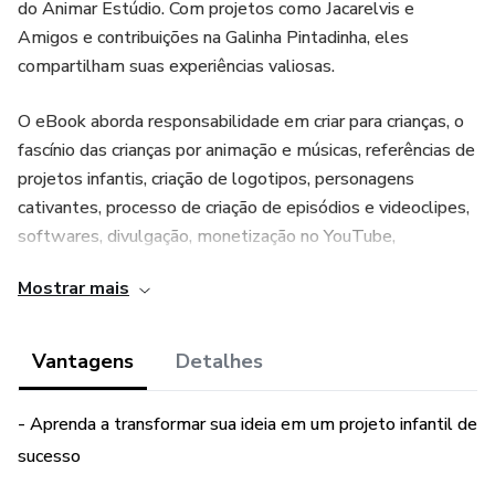
do Animar Estúdio. Com projetos como Jacarelvis e
Amigos e contribuições na Galinha Pintadinha, eles
compartilham suas experiências valiosas.
O eBook aborda responsabilidade em criar para crianças, o
fascínio das crianças por animação e músicas, referências de
projetos infantis, criação de logotipos, personagens
cativantes, processo de criação de episódios e videoclipes,
softwares, divulgação, monetização no YouTube,
organização de canal infantil, distribuição de conteúdos
Mostrar mais
infantis em plataformas, shows e teatros após o sucesso,
licenciamento de marca e internacionalização.
Vantagens
Detalhes
A obra oferece insights para transmitir mensagens
positivas e educativas, garantindo a segurança das crianças.
- Aprenda a transformar sua ideia em um projeto infantil de
Apresenta dicas para criar identidade forte e nomes
sucesso
marcantes, além de estratégias para envolver o público
infantil. Ensina sobre softwares de animação, divulgação