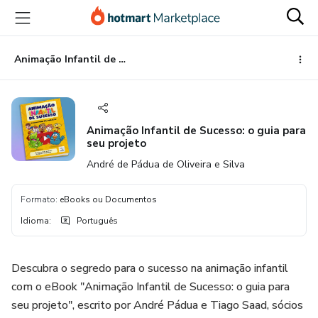
Ir
Ir
Ir
para
para
para
o
o
o
conteúdo
pagamento
rodapé
Animação Infantil de Sucesso: o guia para seu projeto
principal
Animação Infantil de Sucesso: o guia para
seu projeto
André de Pádua de Oliveira e Silva
Formato
:
eBooks ou Documentos
Idioma
:
Português
Descubra o segredo para o sucesso na animação infantil
com o eBook "Animação Infantil de Sucesso: o guia para
seu projeto", escrito por André Pádua e Tiago Saad, sócios