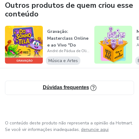
Outros produtos de quem criou esse
conteúdo
Gravação:
M
Masterclass Online
E
e ao Vivo "Do
André de Pádua de Oliveira e Silva
Sonho à Tela"
Música e Artes
Dúvidas frequentes
O conteúdo deste produto não representa a opinião da Hotmart.
Se você vir informações inadequadas,
denuncie aqui