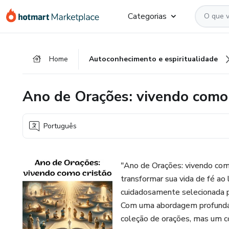
Ir
Ir
Ir
Categorias
para
para
para
o
o
o
conteúdo
pagamento
rodapé
Home
Autoconhecimento e espiritualidade
principal
Ano de Orações: vivendo como 
Português
"Ano de Orações: vivendo como
transformar sua vida de fé ao 
cuidadosamente selecionada pa
Com uma abordagem profundame
coleção de orações, mas um co