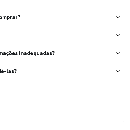
comprar?
rmações inadequadas?
ê-las?