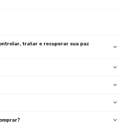
entos difíceis
ansiedade
OK?
ntrolar, tratar e recuperar sua paz
ade no dia a dia
s acelerados e não consegue relaxar
egurança ou sobrecarga emocional
controle da própria mente
comprar?
acompanhamento profissional, mas pode ser um grande aliado