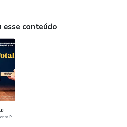
ir, todos os dias, na direção certa.
u esse conteúdo
de transformar a forma como você lida com a ansiedade.
ê também recebe:
r a ansiedade
.0
e
Foco Total e Desenvolvimento Pessoal
ão mental