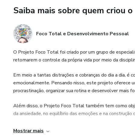
Saiba mais sobre quem criou o
✔️ Os principais gatilhos emoc
✔️ Como controlar pensament
Foco Total e Desenvolvimento Pessoal
✔️ Técnicas práticas para aca
O Projeto Foco Total foi criado por um grupo de especial
✔️ Como evitar crises de ansi
retomarem o controle da própria vida por meio da discipl
✔️ Como retomar o controle d
Em meio a tantas distrações e cobranças do dia a dia, é 
emocionalmente. Pensando nisso, este projeto oferece um
*MÉTODO EXCLUSIVO – M
procrastinação, organizar sua rotina e desenvolver mais fo
Você terá acesso a um passo 
Além disso, o Projeto Foco Total também tem como objet
da ansiedade, no equilíbrio das emoções e na construção
C – Compreender
A proposta não é mudança rápida ou perfeição, mas sim e
Mostrar mais
A – Aceitar