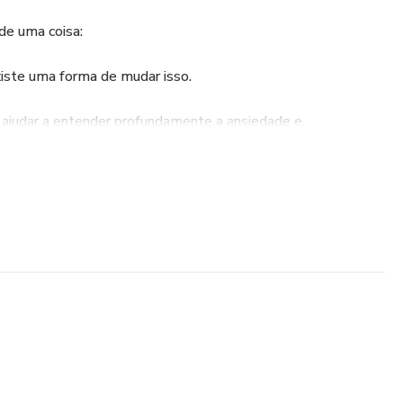
de uma coisa:
xiste uma forma de mudar isso.
e ajudar a entender profundamente a ansiedade e,
controlá-la na prática.
penas teoria…
simples, direto e eficaz que pode ser aplicado no seu dia a
ER:
que ela acontece
 ansiedade que você tem