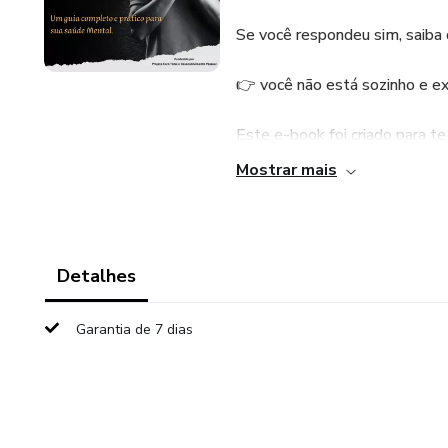
Se você respondeu sim, saiba 
👉 você não está sozinho e e
Este e-book foi criado para t
principalmente, aprender como 
Mostrar mais
Aqui você não vai encontrar a
Você vai encontrar um método 
Detalhes
dia.
Garantia de 7 dias
*O QUE VOCÊ VAI APREND
✔️ O que é a ansiedade e por 
✔️ Como identificar o tipo de