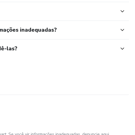
 autocontrole emocional.
PODE ESPERAR
rmações inadequadas?
 você poderá:
ê-las?
siedade
art. Se você vir informações inadequadas,
denuncie aqui