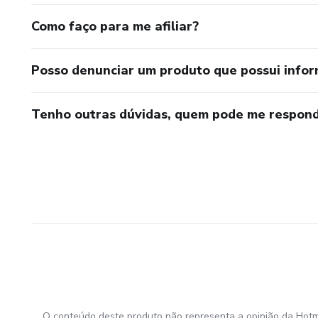
no seu processo de melhora e
Como faço para me afiliar?
*RESULTADOS QUE VOCÊ 
Posso denunciar um produto que possui info
Com a aplicação das técnicas,
Tenho outras dúvidas, quem pode me respond
- Reduzir a intensidade da an
- Ter mais controle emocional
O conteúdo deste produto não representa a opinião da Hotm