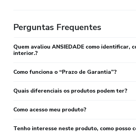
💬 Frases poderosas para mom
Perguntas Frequentes
🚨 Guia rápido para crises de 
*PARA QUEM É ESTE E-BO
Quem avaliou ANSIEDADE como identificar, co
interior.?
✔️ Para quem sofre com ansied
Como funciona o “Prazo de Garantia”?
✔️ Para quem tem pensamento
✔️ Para quem sente medo, ins
Quais diferenciais os produtos podem ter?
✔️ Para quem quer retomar o 
Como acesso meu produto?
⚠️ IMPORTANTE
Tenho interesse neste produto, como posso 
Este conteúdo não substitui 