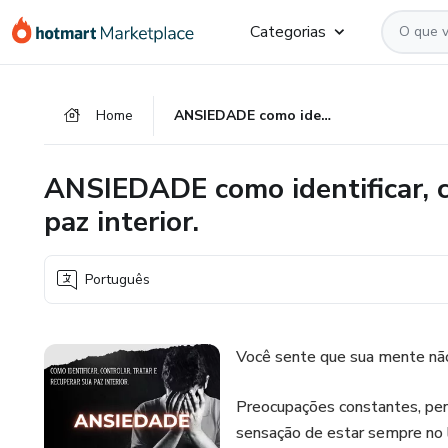
Ir
Ir
Ir
Categorias
para
para
para
o
o
o
conteúdo
pagamento
rodapé
Home
ANSIEDADE como identificar, controlar, tratar e recuperar sua paz interior.
principal
ANSIEDADE como identificar, co
paz interior.
Português
Você sente que sua mente nã
Preocupações constantes, pe
sensação de estar sempre no 