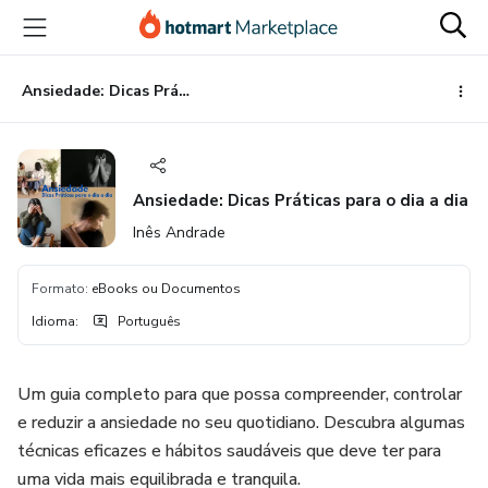
Ir
Ir
Ir
para
para
para
o
o
o
conteúdo
pagamento
rodapé
Ansiedade: Dicas Práticas para o dia a dia
principal
Ansiedade: Dicas Práticas para o dia a dia
Inês Andrade
Formato
:
eBooks ou Documentos
Idioma
:
Português
Um guia completo para que possa compreender, controlar
e reduzir a ansiedade no seu quotidiano. Descubra algumas
técnicas eficazes e hábitos saudáveis que deve ter para
uma vida mais equilibrada e tranquila.