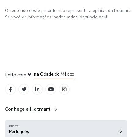
O conteúdo deste produto não representa a opinião da Hotmart.
Se você vir informações inadequadas,
denuncie aqui
em Bogotá
em Amsterdam
em Madrid
na Cidade do México
Feito com
❤
em Belo Horizonte
Conheça a Hotmart
Idioma
Português