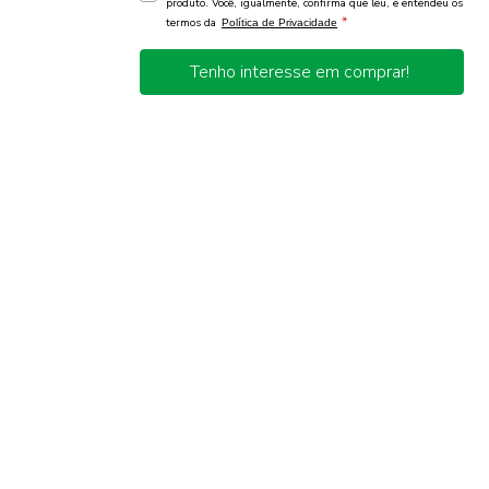
produto. Você, igualmente, confirma que leu, e entendeu os
*
termos da
Política de Privacidade
Tenho interesse em comprar!