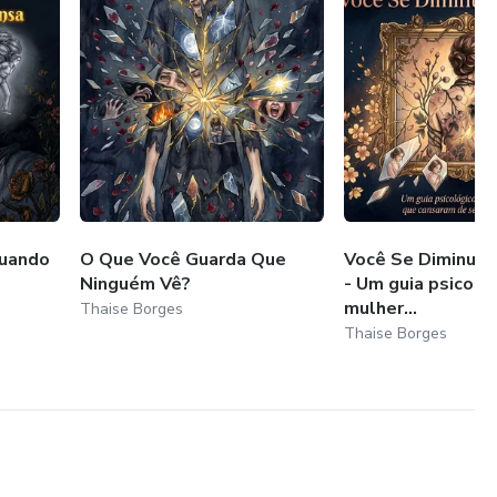
Quando
O Que Você Guarda Que
Você Se Diminui 
Ninguém Vê?
- Um guia psicoló
mulher...
Thaise Borges
Thaise Borges