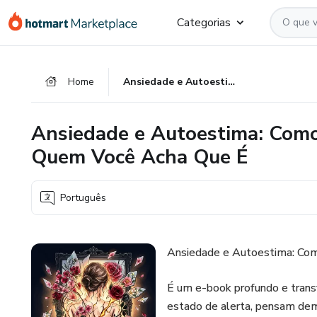
Ir
Ir
Ir
Categorias
para
para
para
o
o
o
conteúdo
pagamento
rodapé
Home
Ansiedade e Autoestima: Como Sua Mente Está Sabotando Quem Você Acha Que É
principal
Ansiedade e Autoestima: Com
Quem Você Acha Que É
Português
Ansiedade e Autoestima: Co
É um e-book profundo e trans
estado de alerta, pensam de