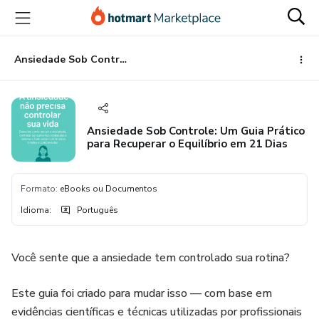
Ir
Ir
Ir
para
para
para
o
o
o
conteúdo
pagamento
rodapé
Ansiedade Sob Controle: Um Guia Prático para Recuperar o Equilíbrio em 21 Dias
principal
Ansiedade Sob Controle: Um Guia Prático
para Recuperar o Equilíbrio em 21 Dias
Formato
:
eBooks ou Documentos
Idioma
:
Português
Você sente que a ansiedade tem controlado sua rotina?
Este guia foi criado para mudar isso — com base em
evidências científicas e técnicas utilizadas por profissionais