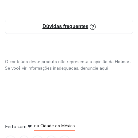
Dúvidas frequentes
O conteúdo deste produto não representa a opinião da Hotmart.
Se você vir informações inadequadas,
denuncie aqui
em Bogotá
em Amsterdam
em Madrid
na Cidade do México
Feito com
❤
em Belo Horizonte