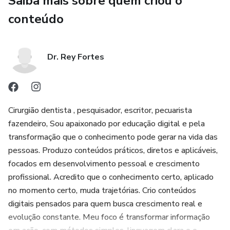
Saiba mais sobre quem criou o
linguagem complicada.
conteúdo
🔍 O que você vai encontrar neste guia
Dr. Rey Fortes
✔️ Todos os principais antibióticos do mercado brasileiro
✔️ Indicações claras e objetivas
Cirurgião dentista , pesquisador, escritor, pecuarista
✔️ Contraindicações importantes (inclusive uso restrito
fazendeiro, Sou apaixonado por educação digital e pela
MAPA)
transformação que o conhecimento pode gerar na vida das
pessoas. Produzo conteúdos práticos, diretos e aplicáveis,
✔️ Dosagens corretas (mL/kg, frequência e duração)
focados em desenvolvimento pessoal e crescimento
profissional. Acredito que o conhecimento certo, aplicado
✔️ Alternativas quando o primeiro antibiótico falha
no momento certo, muda trajetórias. Crio conteúdos
🦶 Protocolos prontos para os problemas que mais dão
digitais pensados para quem busca crescimento real e
prejuízo
evolução constante. Meu foco é transformar informação