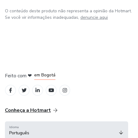
🚻 Infecção urinária
O conteúdo deste produto não representa a opinião da Hotmart.
🏥 Prevenção de infecção em cirurgias
Se você vir informações inadequadas,
denuncie aqui
Tudo explicado de forma simples, direta e prática.
🧭 Fluxogramas de decisão clínica
Mesmo quem não é veterinário vai conseguir decidir:
em Amsterdam
em Madrid
em Bogotá
Feito com
❤
👉 “Esse caso é leve, moderado ou grave?”
em Belo Horizonte
na Cidade do México
👉 “Troco o antibiótico ou continuo?”
👉 “Preciso de dose única ou tratamento prolongado?”
Conheça a Hotmart
Basta seguir o fluxograma.
Idioma
Português