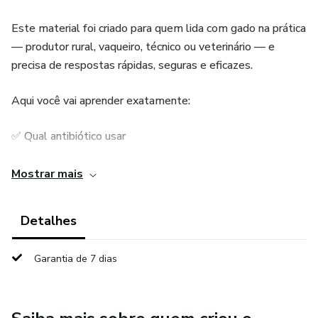
Este material foi criado para quem lida com gado na prática
— produtor rural, vaqueiro, técnico ou veterinário — e
precisa de respostas rápidas, seguras e eficazes.
Aqui você vai aprender exatamente:
✅ Qual antibiótico usar
✅ Quando usar
Mostrar mais
✅ Qual dose aplicar
Detalhes
✅ Por quantos dias
Garantia de 7 dias
✅ Quando NÃO usar
Tudo isso organizado em tabelas e fluxogramas, sem