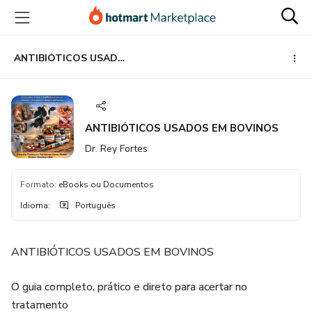
Ir
Ir
Ir
para
para
para
o
o
o
conteúdo
pagamento
rodapé
ANTIBIÓTICOS USADOS EM BOVINOS
principal
ANTIBIÓTICOS USADOS EM BOVINOS
Dr. Rey Fortes
Formato
:
eBooks ou Documentos
Idioma
:
Português
ANTIBIÓTICOS USADOS EM BOVINOS
O guia completo, prático e direto para acertar no
tratamento