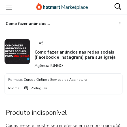
Ir
Ir
Ir
para
para
para
o
o
o
conteúdo
pagamento
rodapé
Como fazer anúncios nas redes sociais (Facebook e Instagram) para sua igreja
principal
Como fazer anúncios nas redes sociais
(Facebook e Instagram) para sua igreja
Agência IUNGO
Formato
:
Cursos Online e Serviços de Assinatura
Idioma
:
Português
Produto indisponível
Cadastre-se e mostre seu interesse em comprar para o(a)