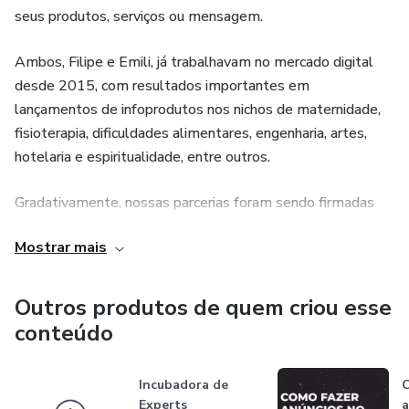
seus produtos, serviços ou mensagem.
Ambos, Filipe e Emili, já trabalhavam no mercado digital
desde 2015, com resultados importantes em
lançamentos de infoprodutos nos nichos de maternidade,
fisioterapia, dificuldades alimentares, engenharia, artes,
hotelaria e espiritualidade, entre outros.
Gradativamente, nossas parcerias foram sendo firmadas
com organizações cristãs, com as quais tínhamos
Mostrar mais
alinhamento completo de propósito e missão. Nos últimos
2 anos, tornou–se prioridade para nós desenvolver
soluções específicas para as necessidades dessas
Outros produtos de quem criou esse
organizações.
conteúdo
Incubadora de
C
Experts
a