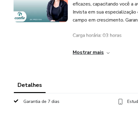
eficazes, capacitando você a a
Invista em sua especialização
campo em crescimento. Garanta
Carga horária: 03 horas
Acesso: 180 dias
Mostrar mais
Conteúdo do Curso:
Doenças orificiais
Detalhes
Intestinais
Garantia de 7 dias
Estud
Síndrome do intestino irritável
Câncer retal