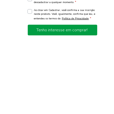
*
descadastrar a qualquer momento.
Ao clicar em Cadastrar, você confirma a sua inscrição
neste produto. Você, igualmente, confirma que leu, e
*
entendeu os termos da
Política de Privacidade
Tenho interesse em comprar!