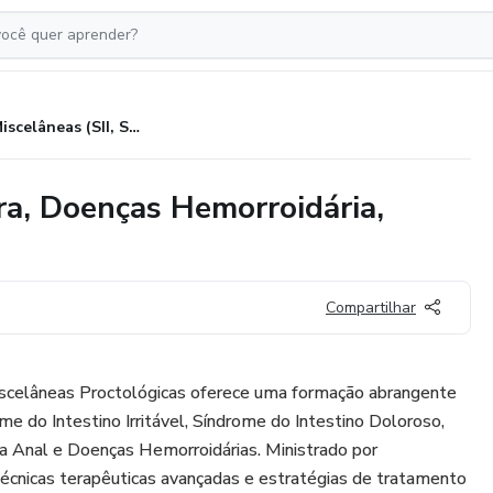
Z - Miscelâneas (SII, SID, Fissura, Doenças Hemorroidária, Oncologia proctológica)
ura, Doenças Hemorroidária,
Compartilhar
Miscelâneas Proctológicas oferece uma formação abrangente
e do Intestino Irritável, Síndrome do Intestino Doloroso,
ra Anal e Doenças Hemorroidárias. Ministrado por
 técnicas terapêuticas avançadas e estratégias de tratamento