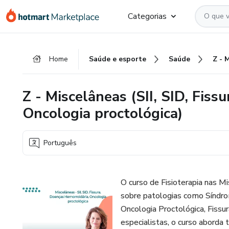
Ir
Ir
Ir
Categorias
para
para
para
o
o
o
conteúdo
pagamento
rodapé
Home
Saúde e esporte
Saúde
principal
Z - Miscelâneas (SII, SID, Fiss
Oncologia proctológica)
Português
O curso de Fisioterapia nas 
sobre patologias como Síndrom
Oncologia Proctológica, Fissu
especialistas, o curso aborda