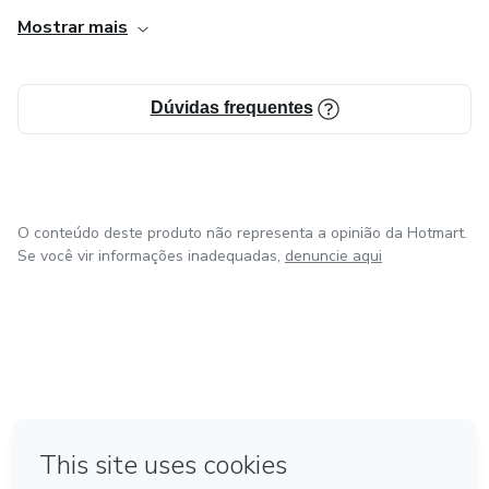
Mostrar mais
A Semana da Aparência Estratégica é uma série de aulas
gratuitas e online, onde você vai transformar sua imagem e
o segredo para uma comunicação visual eficiente.
Dúvidas frequentes
O conteúdo deste produto não representa a opinião da Hotmart.
Se você vir informações inadequadas,
denuncie aqui
em Bogotá
em Amsterdam
em Madrid
na Cidade do México
Feito com
❤
em Belo Horizonte