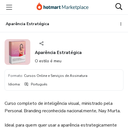
Ir
Ir
Ir
para
para
para
o
o
o
conteúdo
pagamento
rodapé
Aparência Estratégica
principal
Aparência Estratégica
O estilo é meu
Formato
:
Cursos Online e Serviços de Assinatura
Idioma
:
Português
Curso completo de inteligência visual, ministrado pela
Personal Branding reconhecida nacionalmente, Nay Murta.
Ideal para quem quer usar a aparência estrategicamente