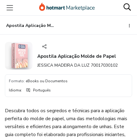
Ir
Ir
Ir
para
para
para
o
o
o
conteúdo
pagamento
rodapé
Apostila Aplicação Molde de Papel
principal
Apostila Aplicação Molde de Papel
JESSICA MADEIRA DA LUZ 70017030102
Formato
:
eBooks ou Documentos
Idioma
:
Português
Descubra todos os segredos e técnicas para a aplicação
perfeita do molde de papel, uma das metodologias mais
versáteis e eficientes para alongamento de unhas. Este
guia completo foi elaborado para profissionais iniciantes,