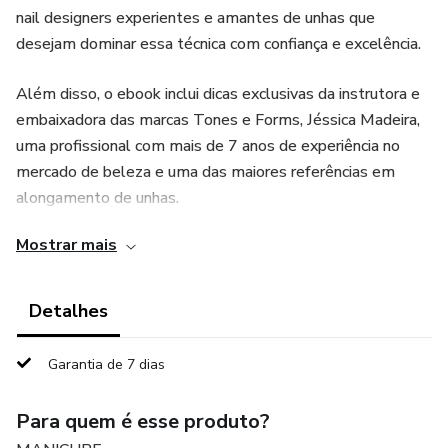
nail designers experientes e amantes de unhas que
desejam dominar essa técnica com confiança e excelência.
Além disso, o ebook inclui dicas exclusivas da instrutora e
embaixadora das marcas Tones e Forms, Jéssica Madeira,
uma profissional com mais de 7 anos de experiência no
mercado de beleza e uma das maiores referências em
alongamento de unhas.
Mostrar mais
Com uma linguagem acessível e prática, este ebook é
perfeito tanto para quem está começando quanto para
quem já trabalha na área e busca aperfeiçoar suas
Detalhes
habilidades e oferecer o melhor para suas clientes. Invista
no seu crescimento profissional e destaque-se no mercado
Garantia de 7 dias
de beleza!
Para quem é esse produto?