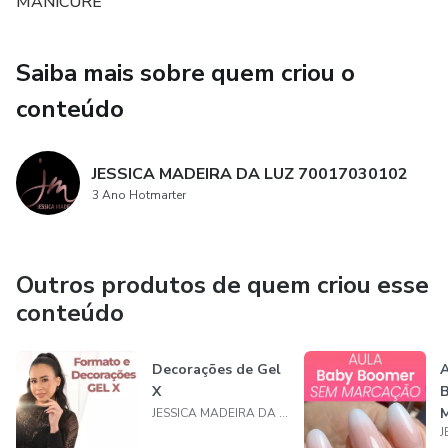
MANICURE
Saiba mais sobre quem criou o
conteúdo
JESSICA MADEIRA DA LUZ 70017030102
3 Ano Hotmarter
Outros produtos de quem criou esse
conteúdo
Decorações de Gel
A
X
JESSICA MADEIRA DA LUZ 70017030102