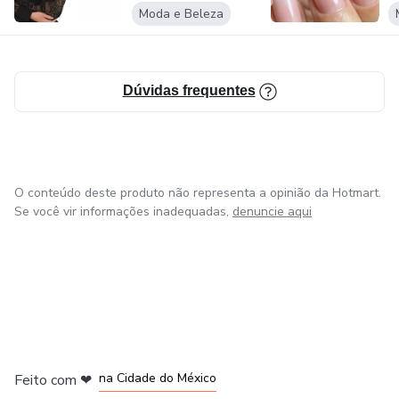
Moda e Beleza
Dúvidas frequentes
O conteúdo deste produto não representa a opinião da Hotmart.
Se você vir informações inadequadas,
denuncie aqui
em Bogotá
em Amsterdam
em Madrid
na Cidade do México
Feito com
❤