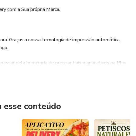
ery com a Sua própria Marca.
sora. Graças a nossa tecnologia de impressão automática,
app.
ssar pela burocracia de precisar baixar aplicativos na Play
 instalar nosso app no celular, ou se preferir, usar apenas o
u esse conteúdo