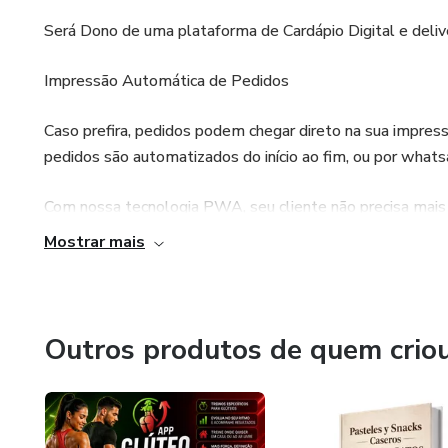
Será Dono de uma plataforma de Cardápio Digital e deliv
Impressão Automática de Pedidos
Caso prefira, pedidos podem chegar direto na sua impres
pedidos são automatizados do início ao fim, ou por whats
Com nossa tecnologia PWA, seu cliente não precisa mais pa
Store ou App Store, de maneira simples e rápida é possível
Mostrar mais
link:
Outros produtos de quem crio