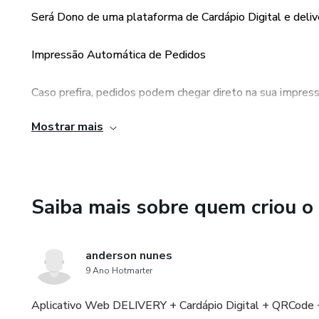
Será Dono de uma plataforma de Cardápio Digital e deliv
Impressão Automática de Pedidos
Caso prefira, pedidos podem chegar direto na sua impres
Mostrar mais
pedidos são automatizados do início ao fim ou por whats
Saiba mais sobre quem criou o
anderson nunes
9 Ano Hotmarter
Aplicativo Web DELIVERY + Cardápio Digital + QRCode 