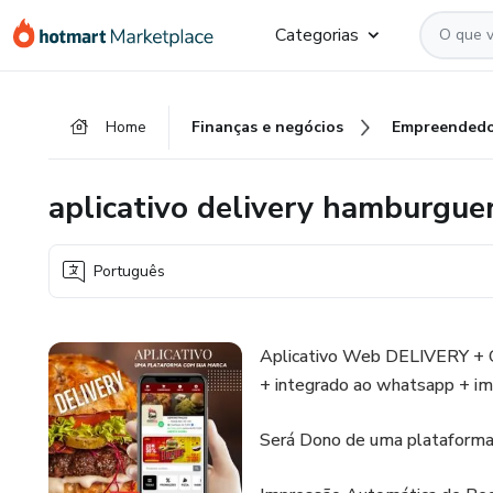
Ir
Ir
Ir
Categorias
para
para
para
o
o
o
conteúdo
pagamento
rodapé
Home
Finanças e negócios
Empreendedo
principal
aplicativo delivery hamburguer
Português
Aplicativo Web DELIVERY + C
+ integrado ao whatsapp + im
Será Dono de uma plataforma d