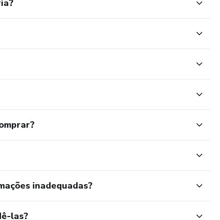
ia?
comprar?
rmações inadequadas?
ê-las?