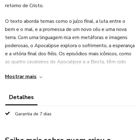
retorno de Cristo.
O texto aborda temas como o juízo final, a luta entre o
bem e o mal, e a promessa de um novo céu e uma nova
terra. Com uma linguagem rica em metáforas e imagens
poderosas, o Apocalipse explora o sofrimento, a esperança
e a vitória final dos fiéis. Os episódios mais icônicos, como
as quatro cavaleiros do Apocalipse e a Besta, têm sido
interpretados de diversas maneiras ao longo dos séculos,
Mostrar mais
gerando debates teológicos e inspirando obras de arte,
literatura e cinema.
Detalhes
Ao mesmo tempo desafiador e fascinante, o Apocalipse
convida os leitores a refletirem sobre questões de fé,
Garantia de 7 dias
resistência e a busca por um futuro redentor.
O livro de Apocalipse é um dos livros mais fascinantes,