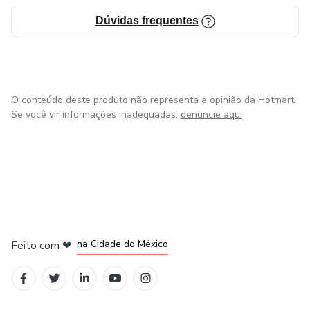
Ao estudar o livro de Apocalipse, é importante lembrar
Dúvidas frequentes
que a compreensão correta e a aplicação prática de suas
mensagens só podem ser alcançadas através da
orientação do Espírito Santo. Devemos orar pela
orientação
O conteúdo deste produto não representa a opinião da Hotmart.
Se você vir informações inadequadas,
denuncie aqui
em Bogotá
em Amsterdam
em Madrid
na Cidade do México
Feito com
❤
em Belo Horizonte