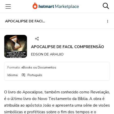
Ir
Ir
Ir
para
para
para
o
o
o
conteúdo
pagamento
rodapé
APOCALIPSE DE FACIL COMPREENSÃO
principal
APOCALIPSE DE FACIL COMPREENSÃO
EDSON DE ARAUJO
Formato
:
eBooks ou Documentos
Idioma
:
Português
O livro do Apocalipse, também conhecido como Revelação,
é o último livro do Novo Testamento da Bíblia. A obra é
atribuída ao apóstolo João e apresenta uma série de visões
simbólicas e proféticas sobre o fim dos tempos e o