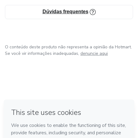
Dúvidas frequentes
O conteúdo deste produto não representa a opinião da Hotmart.
Se você vir informações inadequadas,
denuncie aqui
em Amsterdam
em Madrid
em Bogotá
Feito com
❤
em Belo Horizonte
na Cidade do México