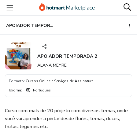
Ir
Ir
Ir
para
para
para
o
o
o
conteúdo
pagamento
rodapé
APOIADOR TEMPORADA 2
principal
APOIADOR TEMPORADA 2
ALANA MEYRE
Formato
:
Cursos Online e Serviços de Assinatura
Idioma
:
Português
Curso com maIs de 20 projeto com diversos temas, onde
você vai aprender a pintar desde flores, temas, doces,
frutas, legumes etc.