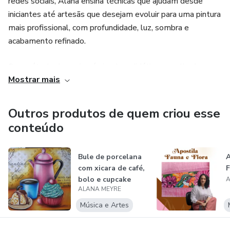
redes sociais, Alana ensina técnicas que ajudam desde
iniciantes até artesãs que desejam evoluir para uma pintura
mais profissional, com profundidade, luz, sombra e
acabamento refinado.
Seu método de ensino é simples, didático e acolhedor,
Mostrar mais
pensado especialmente para mulheres que desejam
aprender no seu tempo, desenvolver novas habilidades e
até transformar a pintura em uma fonte de renda.
Outros produtos de quem criou esse
conteúdo
Através de seus cursos, aulas e comunidade de alunas,
Alana acredita que a arte também é um caminho de
Bule de porcelana
A
equilíbrio, criatividade e transformação pessoal.
com xicara de café,
F
bolo e cupcake
A
ALANA MEYRE
Música e Artes