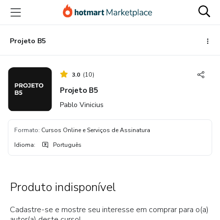
Ir
Ir
Ir
para
para
para
o
o
o
conteúdo
pagamento
rodapé
Projeto B5
principal
3.0
(
10
)
Projeto B5
Pablo Vinicius
Formato
:
Cursos Online e Serviços de Assinatura
Idioma
:
Português
Produto indisponível
Cadastre-se e mostre seu interesse em comprar para o(a)
autor(a) deste curso!