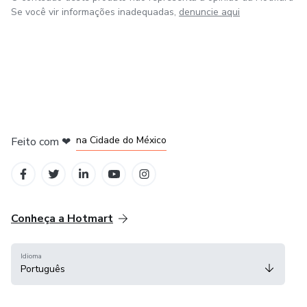
Se você vir informações inadequadas,
denuncie aqui
em Bogotá
em Amsterdam
em Madrid
na Cidade do México
Feito com
❤
em Belo Horizonte
Conheça a Hotmart
Idioma
Português