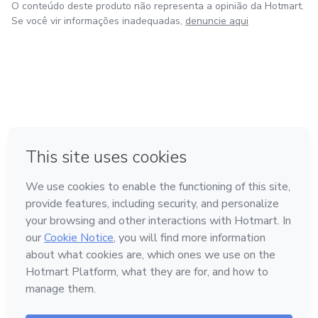
O conteúdo deste produto não representa a opinião da Hotmart.
Se você vir informações inadequadas,
denuncie aqui
em Bogotá
em Amsterdam
em Madrid
na Cidade do México
Feito com
❤
em Belo Horizonte
Conheça a Hotmart
Idioma
Português