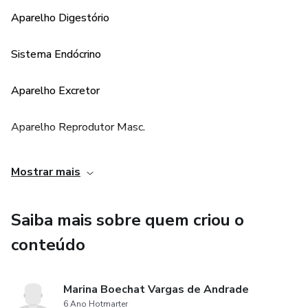
Sistema Nervoso
Aparelho Digestório
Anatomia de Aves
Sistema Endócrino
Exercícios
Aparelho Excretor
Gabarito
Aparelho Reprodutor Masc.
Aparelho Reprodutor Fem.
Mostrar mais
Órgãos dos Sentidos
Saiba mais sobre quem criou o
Sistema Nervoso
conteúdo
Anatomia de Aves
Marina Boechat Vargas de Andrade
6 Ano Hotmarter