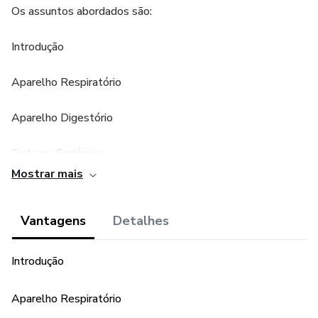
Os assuntos abordados são:
Introdução
Aparelho Respiratório
Aparelho Digestório
Sistema Endócrino
Mostrar mais
Aparelho Excretor
Vantagens
Detalhes
Aparelho Reprodutor Masc.
Aparelho Reprodutor Fem.
Introdução
Órgãos dos Sentidos
Aparelho Respiratório