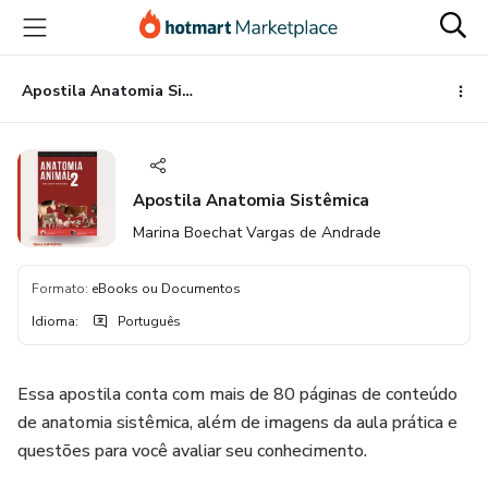
Ir
Ir
Ir
para
para
para
o
o
o
conteúdo
pagamento
rodapé
Apostila Anatomia Sistêmica
principal
Apostila Anatomia Sistêmica
Marina Boechat Vargas de Andrade
Formato
:
eBooks ou Documentos
Idioma
:
Português
Essa apostila conta com mais de 80 páginas de conteúdo
de anatomia sistêmica, além de imagens da aula prática e
questões para você avaliar seu conhecimento.