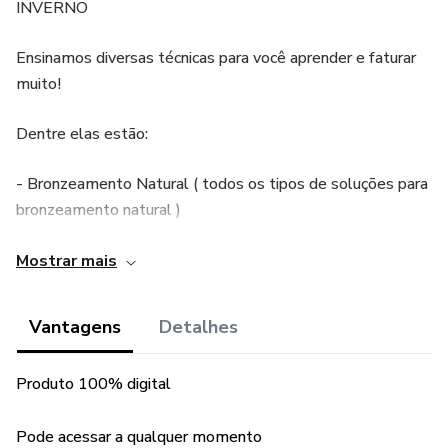
INVERNO
Ensinamos diversas técnicas para você aprender e faturar
muito!
Dentre elas estão:
- Bronzeamento Natural ( todos os tipos de soluções para
bronzeamento natural )
-Bronzeamento artificial ( Bronze na luva , Bronze a jato ,
Mostrar mais
bronze em camaras , Soft bronze .)
Vantagens
Detalhes
Fique por dentro das novas técnicas do mercado de
trabalho através dessa apostila que irá te auxiliar.
Produto 100% digital
Pode acessar a qualquer momento