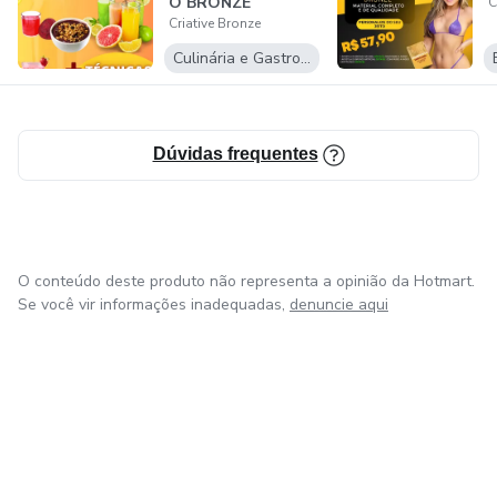
O BRONZE
C
Criative Bronze
Culinária e Gastronomia
Dúvidas frequentes
O conteúdo deste produto não representa a opinião da Hotmart.
Se você vir informações inadequadas,
denuncie aqui
em Bogotá
em Amsterdam
em Madrid