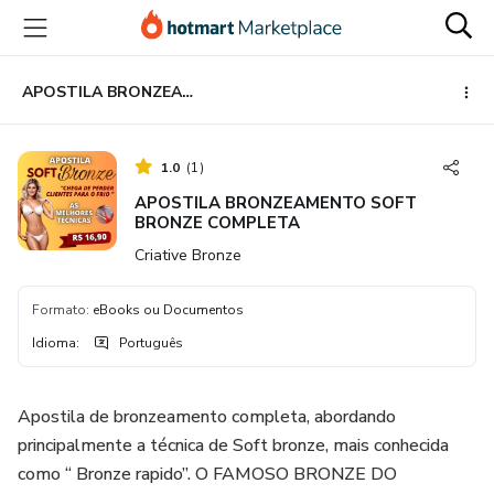
Ir
Ir
Ir
para
para
para
o
o
o
conteúdo
pagamento
rodapé
APOSTILA BRONZEAMENTO SOFT BRONZE COMPLETA
principal
1.0
(
1
)
APOSTILA BRONZEAMENTO SOFT
BRONZE COMPLETA
Criative Bronze
Formato
:
eBooks ou Documentos
Idioma
:
Português
Apostila de bronzeamento completa, abordando
principalmente a técnica de Soft bronze, mais conhecida
como “ Bronze rapido”. O FAMOSO BRONZE DO