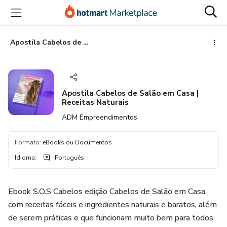
Ir
Ir
Ir
para
para
para
o
o
o
conteúdo
pagamento
rodapé
Apostila Cabelos de Salão em Casa | Receitas Naturais
principal
Apostila Cabelos de Salão em Casa |
Receitas Naturais
ADM Empreendimentos
Formato
:
eBooks ou Documentos
Idioma
:
Português
Ebook S.O.S Cabelos edição Cabelos de Salão em Casa
com receitas fáceis e ingredientes naturais e baratos, além
de serem práticas e que funcionam muito bem para todos