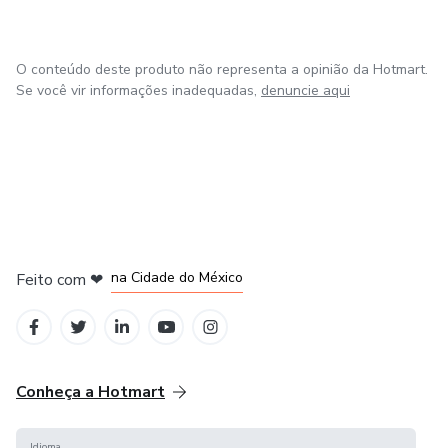
O conteúdo deste produto não representa a opinião da Hotmart.
Se você vir informações inadequadas,
denuncie aqui
em Bogotá
em Amsterdam
em Madrid
na Cidade do México
Feito com
❤
em Belo Horizonte
Conheça a Hotmart
Idioma