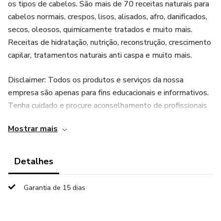
os tipos de cabelos. São mais de 70 receitas naturais para
cabelos normais, crespos, lisos, alisados, afro, danificados,
secos, oleosos, quimicamente tratados e muito mais.
Receitas de hidratação, nutrição, reconstrução, crescimento
capilar, tratamentos naturais anti caspa e muito mais.
Disclaimer: Todos os produtos e serviços da nossa
empresa são apenas para fins educacionais e informativos.
Tenha cuidado e procure aconselhamento de profissionais
qualificados quando necessário. Verifique com o seu
Mostrar mais
consultor profissional antes de agir sobre esta ou qualquer
informação.
Detalhes
Garantia de 15 dias