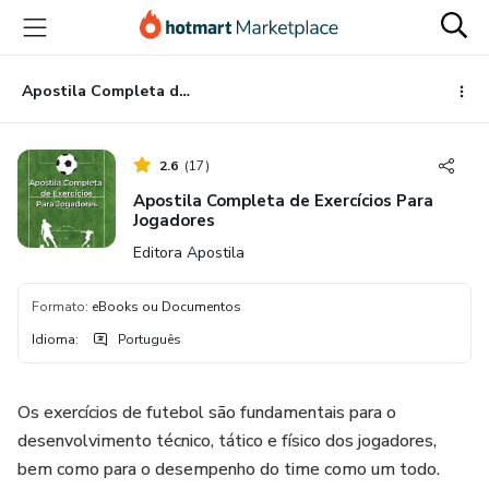
Ir
Ir
Ir
para
para
para
o
o
o
conteúdo
pagamento
rodapé
Apostila Completa de Exercícios Para Jogadores
principal
2.6
(
17
)
Apostila Completa de Exercícios Para
Jogadores
Editora Apostila
Formato
:
eBooks ou Documentos
Idioma
:
Português
Os exercícios de futebol são fundamentais para o
desenvolvimento técnico, tático e físico dos jogadores,
bem como para o desempenho do time como um todo.