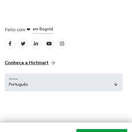
em Amsterdam
em Madrid
em Bogotá
Feito com
❤
em Belo Horizonte
na Cidade do México
Conheça a Hotmart
Idioma
Português
Central de ajuda
Termos
Privacidade
Cookies