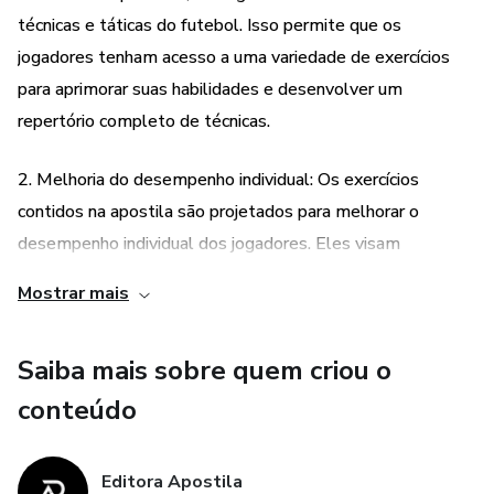
técnicas e táticas do futebol. Isso permite que os
jogadores tenham acesso a uma variedade de exercícios
para aprimorar suas habilidades e desenvolver um
repertório completo de técnicas.
2. Melhoria do desempenho individual: Os exercícios
contidos na apostila são projetados para melhorar o
desempenho individual dos jogadores. Eles visam
aprimorar habilidades como passe, chute, domínio de bola,
Mostrar mais
marcação, entre outras. Com a prática regular desses
exercícios, os jogadores podem aperfeiçoar suas técnicas e
Saiba mais sobre quem criou o
se tornarem mais eficientes em campo.
conteúdo
3. Desenvolvimento do condicionamento físico: Além de
trabalhar as habilidades técnicas, os exercícios também
Editora Apostila