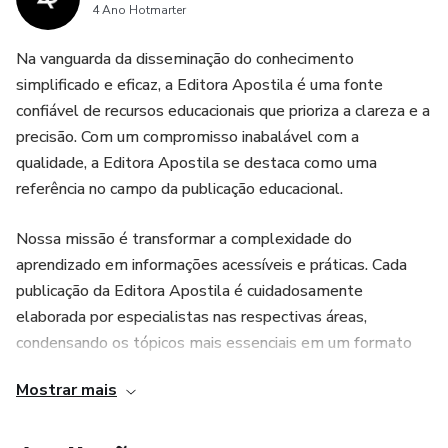
promovem o condicionamento físico dos jogadores. Eles
4 Ano Hotmarter
envolvem atividades que exigem resistência, velocidade,
agilidade e força, contribuindo para o aprimoramento da
Na vanguarda da disseminação do conhecimento
simplificado e eficaz, a Editora Apostila é uma fonte
forma física dos jogadores e sua capacidade de suportar o
confiável de recursos educacionais que prioriza a clareza e a
ritmo intenso de uma partida de futebol.
precisão. Com um compromisso inabalável com a
qualidade, a Editora Apostila se destaca como uma
4. Aumento do entrosamento entre os jogadores: A
referência no campo da publicação educacional.
apostila de exercícios também inclui atividades que
promovem o entrosamento entre os jogadores. Esses
Nossa missão é transformar a complexidade do
exercícios são projetados para melhorar a comunicação, a
aprendizado em informações acessíveis e práticas. Cada
cooperação e a compreensão mútua entre os membros da
publicação da Editora Apostila é cuidadosamente
equipe. Isso resulta em um melhor trabalho em equipe e
elaborada por especialistas nas respectivas áreas,
em uma maior eficiência coletiva durante as partidas.
condensando os tópicos mais essenciais em um formato
conciso e de fácil compreensão. Nossas apostilas são
Mostrar mais
projetadas para capacitar estudantes, profissionais em
5. Melhoria da estratégia e do esquema tático da equipe:
busca de aprimoramento e entusiastas do conhecimento
Os exercícios contidos na apostila não apenas aprimoram
com o conteúdo essencial necessário para alcançar seus