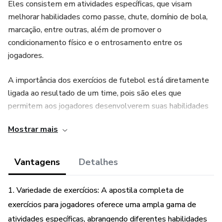
Eles consistem em atividades específicas, que visam
melhorar habilidades como passe, chute, domínio de bola,
marcação, entre outras, além de promover o
condicionamento físico e o entrosamento entre os
jogadores.
A importância dos exercícios de futebol está diretamente
ligada ao resultado de um time, pois são eles que
permitem aos jogadores desenvolverem suas habilidades
e adquirirem confiança e segurança em campo. Além disso,
Mostrar mais
os exercícios contribuem para aprimorar a estratégia e o
esquema tático da equipe, tornando-a mais eficiente e
competitiva.
Vantagens
Detalhes
Neste material, você irá encontrar diversos exercícios que
1. Variedade de exercícios: A apostila completa de
irão possibilitar um aumento na performance da sua equipe
exercícios para jogadores oferece uma ampla gama de
ainda nesta temporada.
atividades específicas, abrangendo diferentes habilidades