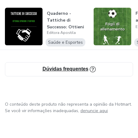
Quaderno -
F
Tattiche di
a
Successo: Ottieni
E
Editora Apostila
Sponsor e Partner
Saúde e Esportes
Dúvidas frequentes
O conteúdo deste produto não representa a opinião da Hotmart.
Se você vir informações inadequadas,
denuncie aqui