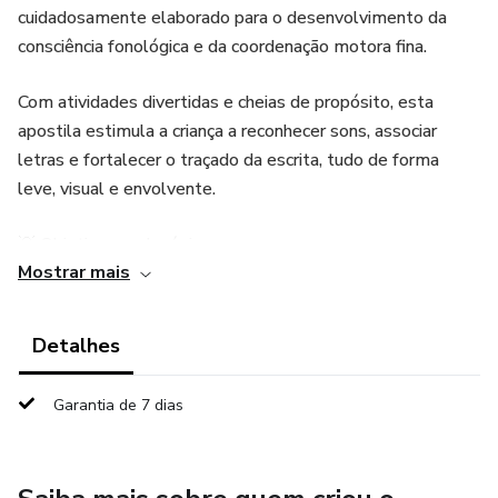
cuidadosamente elaborado para o desenvolvimento da
consciência fonológica e da coordenação motora fina.
Com atividades divertidas e cheias de propósito, esta
apostila estimula a criança a reconhecer sons, associar
letras e fortalecer o traçado da escrita, tudo de forma
leve, visual e envolvente.
💡 Objetivos pedagógicos:
Mostrar mais
Desenvolver a consciência fonológica, favorecendo a
percepção e discriminação dos sons da fala;
Detalhes
Estimular a coordenação motora fina e o controle do traço
Garantia de 7 dias
na escrita;
Promover a atenção, concentração e percepção visual;