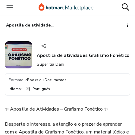
Ir
Ir
Ir
para
para
para
o
o
o
conteúdo
pagamento
rodapé
Apostila de atividades Grafismo Fonético
principal
Apostila de atividades Grafismo Fonético
Super tia Dani
Formato
:
eBooks ou Documentos
Idioma
:
Português
✨ Apostila de Atividades – Grafismo Fonético ✨
Desperte o interesse, a atenção e o prazer de aprender
com a Apostila de Grafismo Fonético, um material lúdico e