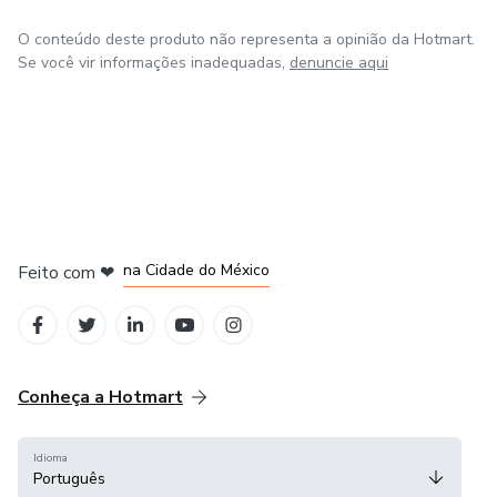
O conteúdo deste produto não representa a opinião da Hotmart.
Se você vir informações inadequadas,
denuncie aqui
em Bogotá
em Amsterdam
em Madrid
na Cidade do México
Feito com
❤
em Belo Horizonte
Conheça a Hotmart
Idioma
Português