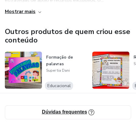
estratégias de apoio e recursos exclusivos, cr...
Mostrar mais
Outros produtos de quem criou esse
conteúdo
Formação de
R
palavras
S
Super tia Dani
Educacional
Dúvidas frequentes