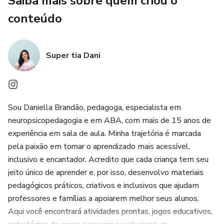
Saiba mais sobre quem criou o
Trabalhar a relação entre som, forma e movimento,
conteúdo
essencial para o processo de alfabetização;
Incentivar o aprendizado ativo e prazeroso, com atividades
Super tia Dani
lúdicas que despertam o interesse das crianças.
🎯 Ideal para profissionais da Educação Infantil e dos Anos
Iniciais, além de pais que desejam acompanhar o
Sou Daniella Brandão, pedagoga, especialista em
desenvolvimento dos filhos de forma divertida e
neuropsicopedagogia e em ABA, com mais de 15 anos de
significativa!
experiência em sala de aula. Minha trajetória é marcada
pela paixão em tornar o aprendizado mais acessível,
🧩 Um recurso completo para trabalhar som + gesto +
inclusivo e encantador. Acredito que cada criança tem seu
grafismo = aprendizagem com propósito.
jeito único de aprender e, por isso, desenvolvo materiais
pedagógicos práticos, criativos e inclusivos que ajudam
professores e famílias a apoiarem melhor seus alunos.
Aqui você encontrará atividades prontas, jogos educativos,