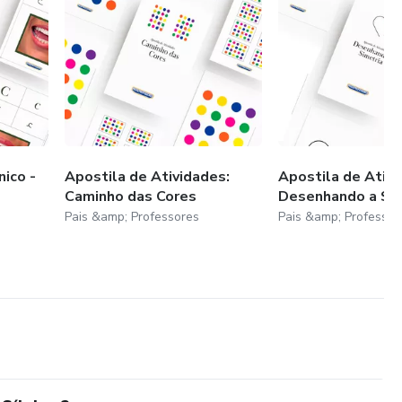
nico -
Apostila de Atividades:
Apostila de Ativi
Caminho das Cores
Desenhando a Sim
Pais &amp; Professores
Pais &amp; Professor