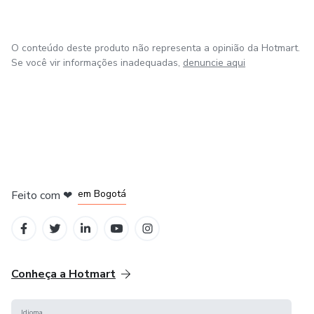
O conteúdo deste produto não representa a opinião da Hotmart.
Se você vir informações inadequadas,
denuncie aqui
em Amsterdam
em Madrid
em Bogotá
Feito com
❤
em Belo Horizonte
na Cidade do México
Conheça a Hotmart
Idioma