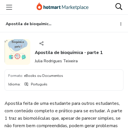
Ir
Ir
Ir
para
para
para
o
o
o
conteúdo
pagamento
rodapé
Apostila de bioquímica - parte 1
principal
Apostila de bioquímica - parte 1
Julia Rodrigues Teixeira
Formato
:
eBooks ou Documentos
Idioma
:
Português
Apostila feita de uma estudante para outros estudantes,
com conteúdo completo e prático para se estudar. A parte
1 traz as biomoléculas que, apesar de parecer simples, se
não forem bem compreendidas, podem gerar problemas