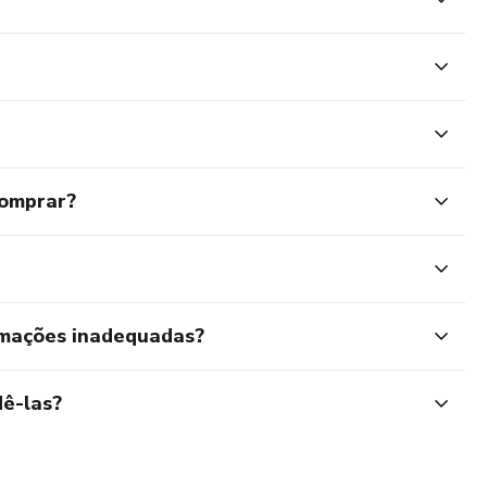
comprar?
rmações inadequadas?
ê-las?