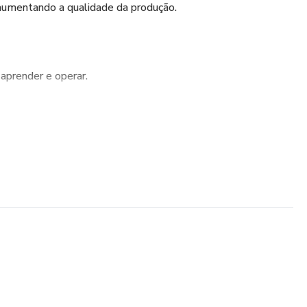
e aumentando a qualidade da produção.
e aprender e operar.
corte – aproveitamento máximo da chapa e redução de
a múltiplas máquinas e diferentes formatos de arquivo.
elocidade de processamento e confiabilidade no corte.
 – funciona com diversos modelos de máquinas de corte a