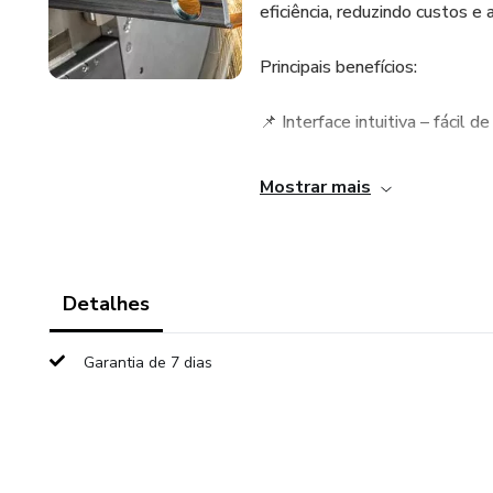
eficiência, reduzindo custos 
Principais benefícios:
📌 Interface intuitiva – fácil d
📌 Otimização automática de 
Mostrar mais
desperdício.
📌 Controle avançado – suport
Detalhes
📌 Alto desempenho – maior v
Garantia de 7 dias
📌 Compatibilidade garantida
laser.