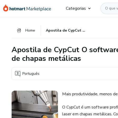
Ir
Ir
Ir
Categorias
para
para
para
o
o
o
conteúdo
pagamento
rodapé
Home
Apostila de CypCut O software inteligente para corte a laser de chapas metálicas
principal
Apostila de CypCut O software 
de chapas metálicas
Português
Mais produtividade, menos des
O CypCut é um software profis
laser em chapas metálicas. C