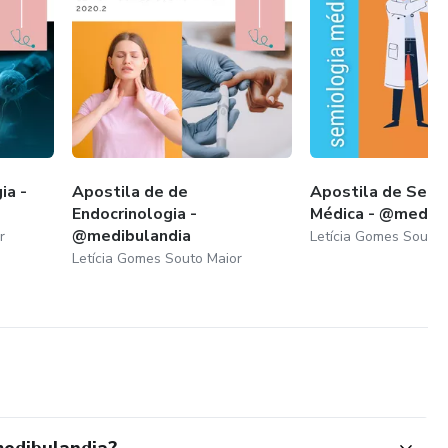
ia -
Apostila de de
Apostila de Semi
Endocrinologia -
Médica - @medibu
@medibulandia
r
Letícia Gomes Souto 
Letícia Gomes Souto Maior
medibulandia?