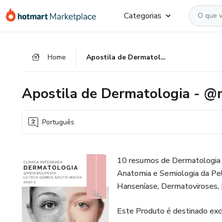
Ir
Ir
Ir
Categorias
para
para
para
o
o
o
conteúdo
pagamento
rodapé
Home
Apostila de Dermatologia - @medibulandia
principal
Apostila de Dermatologia - @
Português
10 resumos de Dermatologia e
Anatomia e Semiologia da Pe
Hanseníase, Dermatoviroses,
Este Produto é destinado excl