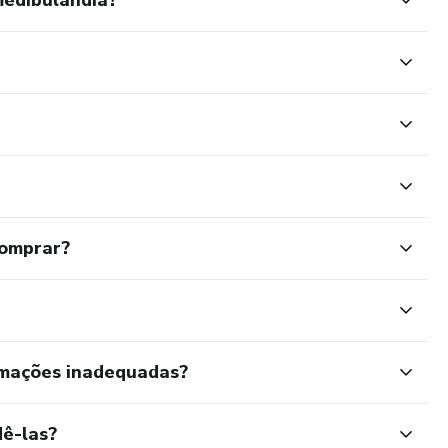
comprar?
rmações inadequadas?
ê-las?