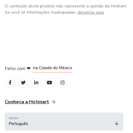
Se você quiser fazer o curso presencialmente ou baixar a
O conteúdo deste produto não representa a opinião da Hotmart.
apostila editavel vou deixar o meu WhatsApp para mais
Se você vir informações inadequadas,
denuncie aqui
informações!
(91) 98939-0355
em Bogotá
em Amsterdam
em Madrid
na Cidade do México
Feito com
❤
em Belo Horizonte
Conheça a Hotmart
Idioma
Português