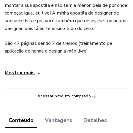
montar a sua apostila e não tem a menor ideia de por onde
começar, igual eu tive! A minha apostila de designer de
sobrancelhas e pra você também que deseja se tornar uma
designer, pois lá eu te ensino tudo do zero.
São 47 páginas sendo 7 de treinos (treinamento de
aplicação de henna e design a mão livre)
O que você vai aprender na minha apostila:
Mostrar mais
•Anatomia e fisiologia da pele
•Visagismo
Acessar produto comprado
•Passo a passo para um design perfeito
Conteúdo
Vantagens
Detalhes
•Tudo sobre a nossa queridinha henna