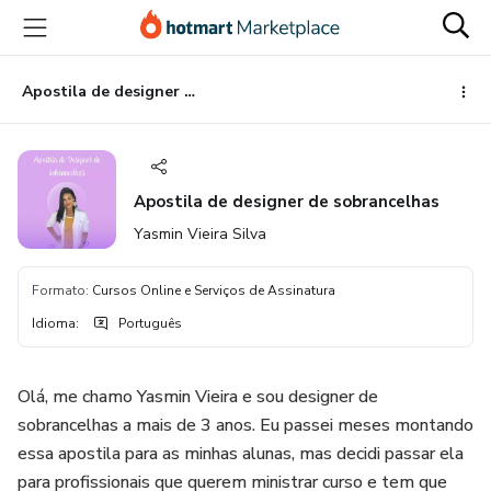
Ir
Ir
Ir
para
para
para
o
o
o
conteúdo
pagamento
rodapé
Apostila de designer de sobrancelhas
principal
Apostila de designer de sobrancelhas
Yasmin Vieira Silva
Formato
:
Cursos Online e Serviços de Assinatura
Idioma
:
Português
Olá, me chamo Yasmin Vieira e sou designer de
sobrancelhas a mais de 3 anos. Eu passei meses montando
essa apostila para as minhas alunas, mas decidi passar ela
para profissionais que querem ministrar curso e tem que